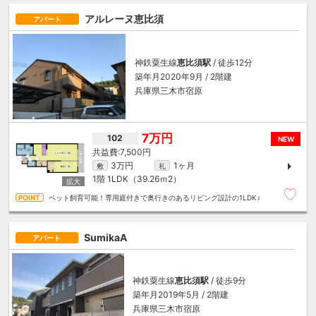
アルレーヌ恵比須
アパート
神鉄粟生線
恵比須駅
/ 徒歩12分
築年月2020年9月 / 2階建
兵庫県三木市宿原
7万円
102
NEW
7,500円
3万円
1ヶ月
敷
礼
1階
1LDK（39.26ｍ
2
）
ペット飼育可能！専用庭付きで奥行きのあるリビング設計の1LDK♪
SumikaA
アパート
神鉄粟生線
恵比須駅
/ 徒歩9分
築年月2019年5月 / 2階建
兵庫県三木市宿原