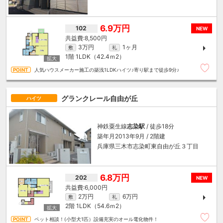
6.9万円
102
NEW
8,500円
3万円
1ヶ月
敷
礼
1階
1LDK（42.4ｍ
2
）
人気ハウスメーカー施工の築浅1LDKハイツ♪寄り駅まで徒歩9分♪
グランクレール自由が丘
ハイツ
神鉄粟生線
志染駅
/ 徒歩18分
築年月2013年9月 / 2階建
兵庫県三木市志染町東自由が丘３丁目
6.8万円
202
NEW
6,000円
2万円
6万円
敷
礼
2階
1LDK（54.6ｍ
2
）
ペット相談！(小型犬1匹）設備充実のオール電化物件！