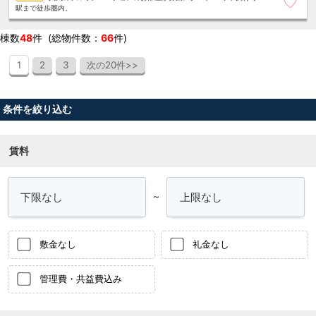
駅まで徒歩圏内。
棟数
48
件 (総物件数：
66
件)
1
2
3
次の20件>>
条件を絞り込む
賃料
～
敷金なし
礼金なし
管理費・共益費込み