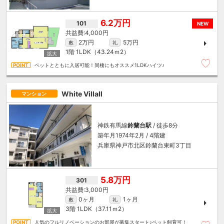
6.2万円
101
NEW
4,000円
2万円
5万円
敷
礼
1階
1LDK（43.24ｍ
2
）
ペットとともに入居可能！同棲にもオススメ1LDKハイツ♪
White VillaⅡ
マンション
神鉄有馬線
鈴蘭台駅
/ 徒歩8分
築年月1974年2月 / 4階建
兵庫県神戸市北区鈴蘭台東町3丁目
5.8万円
301
3,000円
0ヶ月
1ヶ月
敷
礼
3階
1LDK（37.11ｍ
2
）
人気のフルリノベーションのお部屋が募集スタート♪ペット飼育可！