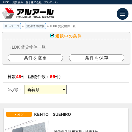
1LDK ｜賃貸物件一覧｜株式会社 アルアール
TOPページ
賃貸物件検索
1LDK 賃貸物件一覧
選択中の条件
1LDK 賃貸物件一覧
条件を変更
条件を保存
棟数
48
件 (総物件数：
66
件)
並び順 ：
KENTO SUEHIRO
ハイツ
神鉄粟生線
三木駅
/ 徒歩3分