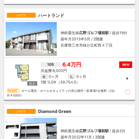
ハートランド
ハイツ
神鉄粟生線
広野ゴルフ場前駅
/ 徒歩19分
築年月2013年5月 / 2階建
兵庫県三木市緑が丘町西４丁目
6.4万円
105
NEW
6,000円
0ヶ月
0ヶ月
敷
礼
1階
1LDK（39.75ｍ
2
）
オール電化・ホームセキュリティの安心物件！駐車場1台無料（2台
目￥5000）
Diamond Green
ハイツ
神鉄粟生線
広野ゴルフ場前駅
/ 徒歩2分
築年月2022年11月 / 3階建