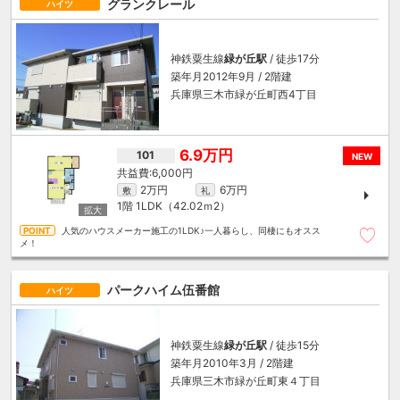
グランクレール
ハイツ
神鉄粟生線
緑が丘駅
/ 徒歩17分
築年月2012年9月 / 2階建
兵庫県三木市緑が丘町西4丁目
6.9万円
101
NEW
6,000円
2万円
6万円
敷
礼
1階
1LDK（42.02ｍ
2
）
人気のハウスメーカー施工の1LDK♪一人暮らし、同棲にもオスス
メ！
パークハイム伍番館
ハイツ
神鉄粟生線
緑が丘駅
/ 徒歩15分
築年月2010年3月 / 2階建
兵庫県三木市緑が丘町東４丁目