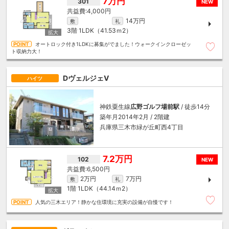
7万円
301
NEW
4,000円
14万円
敷
礼
3階
1LDK（41.53ｍ
2
）
オートロック付き1LDKに募集がでました！ウォークインクローゼッ
ト収納力大！
DヴェルジェⅤ
ハイツ
神鉄粟生線
広野ゴルフ場前駅
/ 徒歩14分
築年月2014年2月 / 2階建
兵庫県三木市緑が丘町西4丁目
7.2万円
102
NEW
6,500円
2万円
7万円
敷
礼
1階
1LDK（44.14ｍ
2
）
人気の三木エリア！静かな住環境に充実の設備が自慢です！