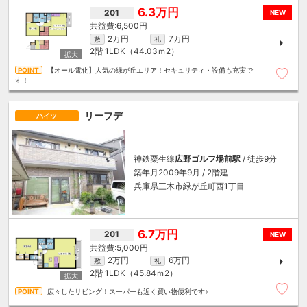
6.3万円
201
NEW
6,500円
2万円
7万円
敷
礼
2階
1LDK（44.03ｍ
2
）
【オール電化】人気の緑が丘エリア！セキュリティ・設備も充実で
す！
リーフデ
ハイツ
神鉄粟生線
広野ゴルフ場前駅
/ 徒歩9分
築年月2009年9月 / 2階建
兵庫県三木市緑が丘町西1丁目
6.7万円
201
NEW
5,000円
2万円
6万円
敷
礼
2階
1LDK（45.84ｍ
2
）
広々したリビング！スーパーも近く買い物便利です♪