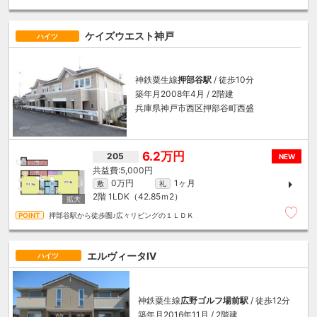
ケイズウエスト神戸
ハイツ
神鉄粟生線
押部谷駅
/ 徒歩10分
築年月2008年4月 / 2階建
兵庫県神戸市西区押部谷町西盛
6.2万円
205
NEW
5,000円
0万円
1ヶ月
敷
礼
2階
1LDK（42.85ｍ
2
）
押部谷駅から徒歩圏♪広々リビングの１ＬＤＫ
エルヴィータⅣ
ハイツ
神鉄粟生線
広野ゴルフ場前駅
/ 徒歩12分
築年月2016年11月 / 2階建