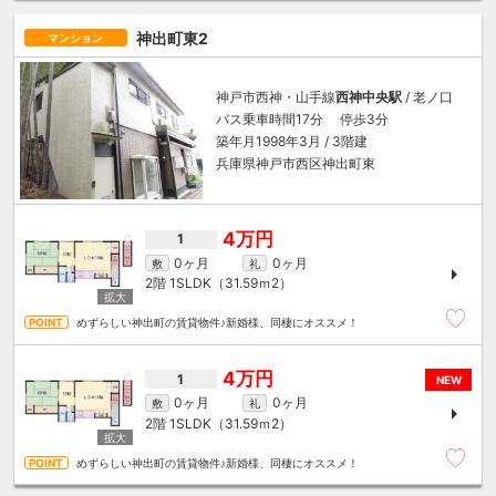
神出町東2
マンション
神戸市西神・山手線
西神中央駅
/ 老ノ口
バス乗車時間17分 停歩3分
築年月1998年3月 / 3階建
兵庫県神戸市西区神出町東
4万円
1
0ヶ月
0ヶ月
敷
礼
2階
1SLDK（31.59ｍ
2
）
めずらしい神出町の賃貸物件♪新婚様、同棲にオススメ！
4万円
1
NEW
0ヶ月
0ヶ月
敷
礼
2階
1SLDK（31.59ｍ
2
）
めずらしい神出町の賃貸物件♪新婚様、同棲にオススメ！