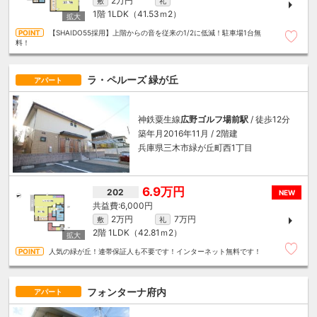
2万円
敷
礼
1階
1LDK（41.53ｍ
2
）
【SHAIDO55採用】上階からの音を従来の1/2に低減！駐車場1台無
料！
ラ・ペルーズ 緑が丘
アパート
神鉄粟生線
広野ゴルフ場前駅
/ 徒歩12分
築年月2016年11月 / 2階建
兵庫県三木市緑が丘町西1丁目
6.9万円
202
NEW
6,000円
2万円
7万円
敷
礼
2階
1LDK（42.81ｍ
2
）
人気の緑が丘！連帯保証人も不要です！インターネット無料です！
フォンターナ府内
アパート