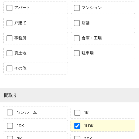
アパート
マンション
戸建て
店舗
事務所
倉庫・工場
貸土地
駐車場
その他
間取り
ワンルーム
1K
1DK
1LDK
2K
2DK