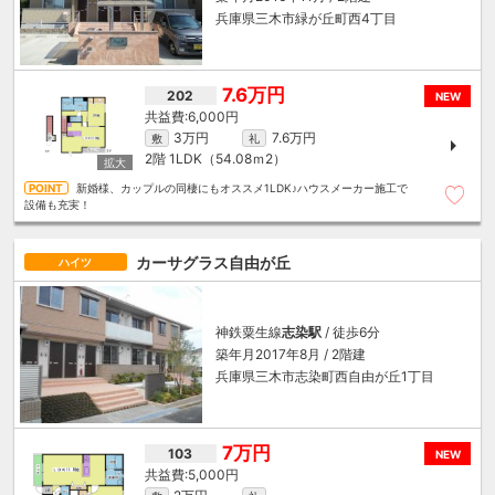
兵庫県三木市緑が丘町西4丁目
7.6万円
202
NEW
6,000円
3万円
7.6万円
敷
礼
2階
1LDK（54.08ｍ
2
）
新婚様、カップルの同棲にもオススメ1LDK♪ハウスメーカー施工で
設備も充実！
カーサグラス自由が丘
ハイツ
神鉄粟生線
志染駅
/ 徒歩6分
築年月2017年8月 / 2階建
兵庫県三木市志染町西自由が丘1丁目
7万円
103
NEW
5,000円