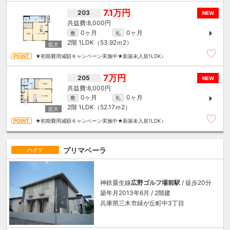
7.1万円
203
NEW
8,000円
0ヶ月
0ヶ月
敷
礼
2階
1LDK（53.92ｍ
2
）
★初期費用減額キャンペーン実施中★新築未入居1LDK♪
7万円
205
NEW
8,000円
0ヶ月
0ヶ月
敷
礼
2階
1LDK（52.17ｍ
2
）
★初期費用減額キャンペーン実施中★新築未入居1LDK♪
プリマベーラ
ハイツ
神鉄粟生線
広野ゴルフ場前駅
/ 徒歩20分
築年月2013年6月 / 2階建
兵庫県三木市緑が丘町中3丁目