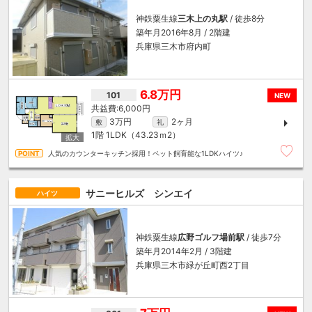
神鉄粟生線
三木上の丸駅
/ 徒歩8分
築年月2016年8月 / 2階建
兵庫県三木市府内町
6.8万円
101
NEW
6,000円
3万円
2ヶ月
敷
礼
1階
1LDK（43.23ｍ
2
）
人気のカウンターキッチン採用！ペット飼育能な1LDKハイツ♪
サニーヒルズ シンエイ
ハイツ
神鉄粟生線
広野ゴルフ場前駅
/ 徒歩7分
築年月2014年2月 / 3階建
兵庫県三木市緑が丘町西2丁目