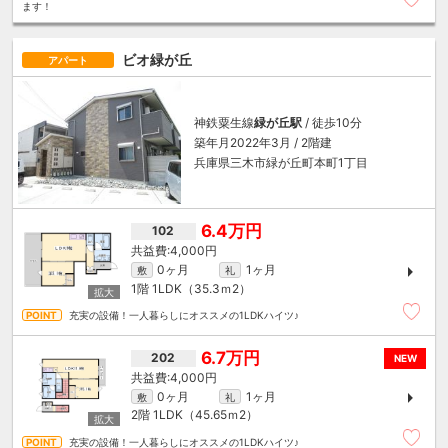
ます！
ビオ緑が丘
アパート
神鉄粟生線
緑が丘駅
/ 徒歩10分
築年月2022年3月 / 2階建
兵庫県三木市緑が丘町本町1丁目
6.4万円
102
4,000円
0ヶ月
1ヶ月
敷
礼
1階
1LDK（35.3ｍ
2
）
充実の設備！一人暮らしにオススメの1LDKハイツ♪
6.7万円
202
NEW
4,000円
0ヶ月
1ヶ月
敷
礼
2階
1LDK（45.65ｍ
2
）
充実の設備！一人暮らしにオススメの1LDKハイツ♪