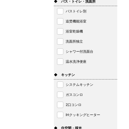
◆ バス・トイレ・洗面所
バストイレ別
追焚機能浴室
浴室乾燥機
洗面所独立
シャワー付洗面台
温水洗浄便座
◆ キッチン
システムキッチン
ガスコンロ
2口コンロ
IHクッキングヒーター
◆ 住空間・採光