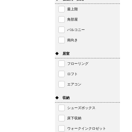
最上階
角部屋
バルコニー
南向き
◆ 居室
フローリング
ロフト
エアコン
◆ 収納
シューズボックス
床下収納
ウォークインクロゼット