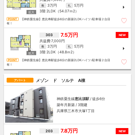
3万円
5万円
敷
礼
3階
2LDK（54.07ｍ
2
）
【神鉄粟生線】恵比寿駅徒歩6分の新築2LDKハイツ♪駐車場２台目
有！
7.5万円
303
NEW
7,000円
3万円
5万円
敷
礼
3階
2LDK（48.8ｍ
2
）
【神鉄粟生線】恵比寿駅徒歩6分の新築2LDKハイツ♪駐車場２台目
有！
メゾン ド ソルテ A棟
アパート
神鉄粟生線
恵比須駅
/ 徒歩6分
築年月新築 / 3階建
兵庫県三木市大塚1丁目
7.8万円
203
NEW