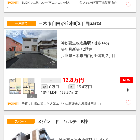
2LDKでは珍しい全室エアコン付きで、小型犬のみ飼育可能新築物件
♪
三木市自由が丘本町2丁目part3
一戸建て
神鉄粟生線
志染駅
/ 徒歩14分
築年月新築 / 2階建
兵庫県三木市自由が丘本町2丁目
12.8万円
-
NEW
0万円
15.4万円
敷
礼
1階
4LDK（95.57ｍ
2
）
子育て世帯に適した人気エリアの新築未入居賃貸戸建て♪
メゾン ド ソルテ B棟
アパート