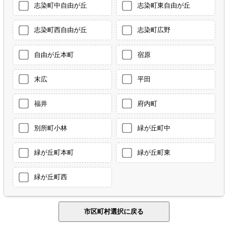
志染町中自由が丘
志染町東自由が丘
志染町西自由が丘
志染町広野
自由が丘本町
宿原
末広
平田
福井
府内町
別所町小林
緑が丘町中
緑が丘町本町
緑が丘町東
緑が丘町西