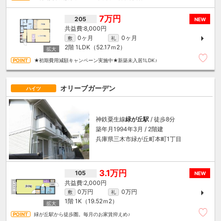
7万円
205
NEW
8,000円
0ヶ月
0ヶ月
敷
礼
2階
1LDK（52.17ｍ
2
）
★初期費用減額キャンペーン実施中★新築未入居1LDK♪
オリーブガーデン
ハイツ
神鉄粟生線
緑が丘駅
/ 徒歩8分
築年月1994年3月 / 2階建
兵庫県三木市緑が丘町本町1丁目
3.1万円
105
NEW
2,000円
0万円
0万円
敷
礼
1階
1K（19.52ｍ
2
）
緑が丘駅から徒歩圏。毎月のお家賃抑えめ♪