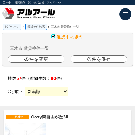
三木市 ｜賃貸物件一覧｜株式会社 アルアール
TOPページ
賃貸物件検索
三木市 賃貸物件一覧
選択中の条件
三木市 賃貸物件一覧
条件を変更
条件を保存
棟数
57
件 (総物件数：
80
件)
並び順 ：
Cozy東自由が丘3Ⅱ
一戸建て