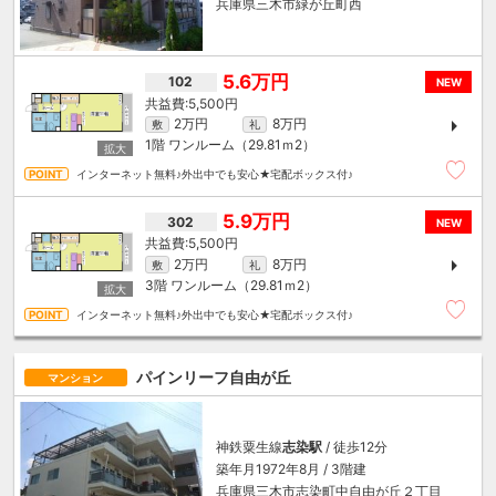
兵庫県三木市緑が丘町西
5.6万円
102
NEW
5,500円
2万円
8万円
敷
礼
1階
ワンルーム（29.81ｍ
2
）
インターネット無料♪外出中でも安心★宅配ボックス付♪
5.9万円
302
NEW
5,500円
2万円
8万円
敷
礼
3階
ワンルーム（29.81ｍ
2
）
インターネット無料♪外出中でも安心★宅配ボックス付♪
パインリーフ自由が丘
マンション
神鉄粟生線
志染駅
/ 徒歩12分
築年月1972年8月 / 3階建
兵庫県三木市志染町中自由が丘２丁目