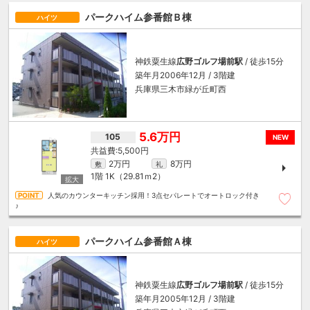
パークハイム参番館Ｂ棟
ハイツ
神鉄粟生線
広野ゴルフ場前駅
/ 徒歩15分
築年月2006年12月 / 3階建
兵庫県三木市緑が丘町西
5.6万円
105
NEW
5,500円
2万円
8万円
敷
礼
1階
1K（29.81ｍ
2
）
人気のカウンターキッチン採用！3点セパレートでオートロック付き
♪
パークハイム参番館Ａ棟
ハイツ
神鉄粟生線
広野ゴルフ場前駅
/ 徒歩15分
築年月2005年12月 / 3階建