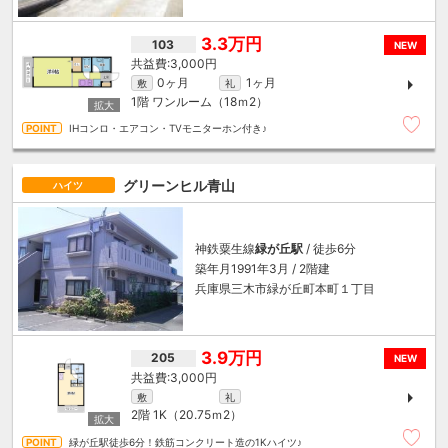
3.3万円
103
NEW
3,000円
0ヶ月
1ヶ月
敷
礼
1階
ワンルーム（18ｍ
2
）
IHコンロ・エアコン・TVモニターホン付き♪
グリーンヒル青山
ハイツ
神鉄粟生線
緑が丘駅
/ 徒歩6分
築年月1991年3月 / 2階建
兵庫県三木市緑が丘町本町１丁目
3.9万円
205
NEW
3,000円
敷
礼
2階
1K（20.75ｍ
2
）
緑が丘駅徒歩6分！鉄筋コンクリート造の1Kハイツ♪