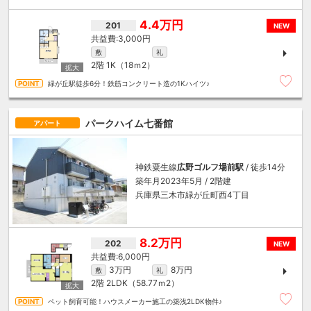
4.4万円
201
NEW
3,000円
敷
礼
2階
1K（18ｍ
2
）
緑が丘駅徒歩6分！鉄筋コンクリート造の1Kハイツ♪
パークハイム七番館
アパート
神鉄粟生線
広野ゴルフ場前駅
/ 徒歩14分
築年月2023年5月 / 2階建
兵庫県三木市緑が丘町西4丁目
8.2万円
202
NEW
6,000円
3万円
8万円
敷
礼
2階
2LDK（58.77ｍ
2
）
ペット飼育可能！ハウスメーカー施工の築浅2LDK物件♪