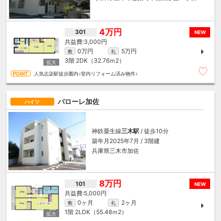
4万円
301
NEW
3,000円
0万円
5万円
敷
礼
3階
2DK（32.76ｍ
2
）
人気志染駅徒歩圏内♪室内リフォーム済み物件♪
バローレ加佐
ハイツ
神鉄粟生線
三木駅
/ 徒歩10分
築年月2025年7月 / 3階建
兵庫県三木市加佐
8万円
101
NEW
5,000円
0ヶ月
2ヶ月
敷
礼
1階
2LDK（55.48ｍ
2
）