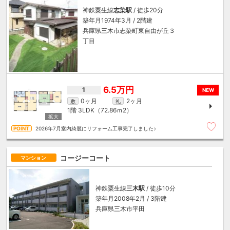
神鉄粟生線
志染駅
/ 徒歩20分
築年月1974年3月 / 2階建
兵庫県三木市志染町東自由が丘３
丁目
6.5万円
1
NEW
0ヶ月
2ヶ月
敷
礼
1階
3LDK（72.86ｍ
2
）
2026年7月室内綺麗にリフォーム工事完了しました♪
コージーコート
マンション
神鉄粟生線
三木駅
/ 徒歩10分
築年月2008年2月 / 3階建
兵庫県三木市平田