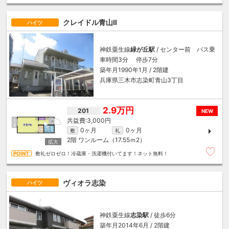
クレイドル青山Ⅱ
ハイツ
神鉄粟生線
緑が丘駅
/ センター前 バス乗
車時間3分 停歩7分
築年月1990年1月 / 2階建
兵庫県三木市志染町青山3丁目
2.9万円
201
NEW
3,000円
0ヶ月
0ヶ月
敷
礼
2階
ワンルーム（17.55ｍ
2
）
敷礼ゼロゼロ！冷蔵庫・洗濯機付いてます！ネット無料！
ヴィオラ志染
ハイツ
神鉄粟生線
志染駅
/ 徒歩6分
築年月2014年6月 / 2階建