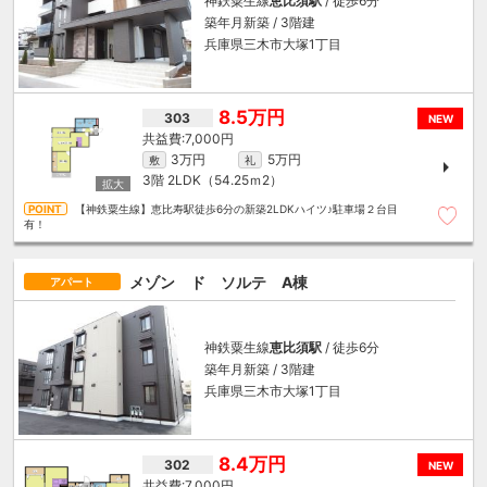
神鉄粟生線
恵比須駅
/ 徒歩6分
築年月新築 / 3階建
兵庫県三木市大塚1丁目
8.5万円
303
NEW
7,000円
3万円
5万円
敷
礼
3階
2LDK（54.25ｍ
2
）
【神鉄粟生線】恵比寿駅徒歩6分の新築2LDKハイツ♪駐車場２台目
有！
メゾン ド ソルテ A棟
アパート
神鉄粟生線
恵比須駅
/ 徒歩6分
築年月新築 / 3階建
兵庫県三木市大塚1丁目
8.4万円
302
NEW
7,000円