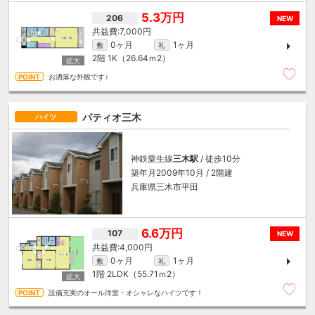
5.3万円
206
NEW
7,000円
0ヶ月
1ヶ月
敷
礼
2階
1K（26.64ｍ
2
）
お洒落な外観です♪
パティオ三木
ハイツ
神鉄粟生線
三木駅
/ 徒歩10分
築年月2009年10月 / 2階建
兵庫県三木市平田
6.6万円
107
NEW
4,000円
0ヶ月
1ヶ月
敷
礼
1階
2LDK（55.71ｍ
2
）
設備充実のオール洋室・オシャレなハイツです！