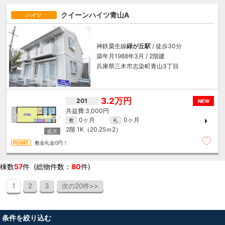
クイーンハイツ青山A
ハイツ
神鉄粟生線
緑が丘駅
/ 徒歩30分
築年月1988年3月 / 2階建
兵庫県三木市志染町青山3丁目
3.2万円
201
NEW
3,000円
0ヶ月
0ヶ月
敷
礼
2階
1K（20.25ｍ
2
）
敷金礼金0円！
棟数
57
件 (総物件数：
80
件)
1
2
3
次の20件>>
条件を絞り込む