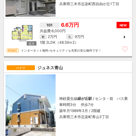
兵庫県三木市志染町西自由が丘1丁目
6.6万円
101
NEW
6,000円
2万円
9万円
敷
礼
1階
2LDK（48.59ｍ
2
）
インターネット無料♪セキュリティも充実の安心物件です！
ジュネス青山
ハイツ
神鉄粟生線
緑が丘駅
/ センタ－前 バス乗
車時間3分 停歩7分
築年月1989年3月 / 2階建
兵庫県三木市志染町青山3丁目