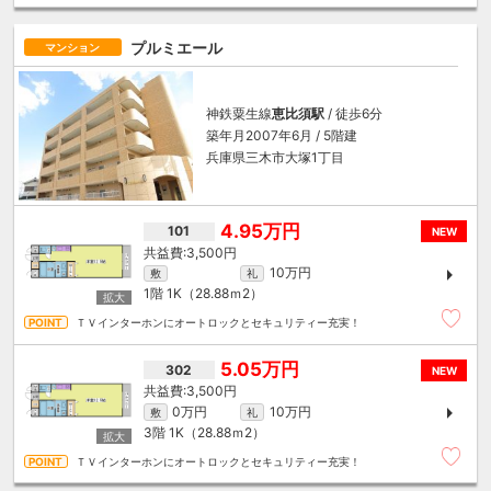
プルミエール
マンション
神鉄粟生線
恵比須駅
/ 徒歩6分
築年月2007年6月 / 5階建
兵庫県三木市大塚1丁目
4.95万円
101
NEW
3,500円
10万円
敷
礼
1階
1K（28.88ｍ
2
）
ＴＶインターホンにオートロックとセキュリティー充実！
5.05万円
302
NEW
3,500円
0万円
10万円
敷
礼
3階
1K（28.88ｍ
2
）
ＴＶインターホンにオートロックとセキュリティー充実！