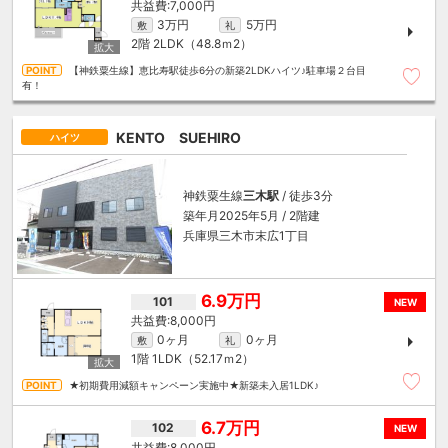
7,000円
3万円
5万円
敷
礼
2階
2LDK（48.8ｍ
2
）
【神鉄粟生線】恵比寿駅徒歩6分の新築2LDKハイツ♪駐車場２台目
有！
KENTO SUEHIRO
ハイツ
神鉄粟生線
三木駅
/ 徒歩3分
築年月2025年5月 / 2階建
兵庫県三木市末広1丁目
6.9万円
101
NEW
8,000円
0ヶ月
0ヶ月
敷
礼
1階
1LDK（52.17ｍ
2
）
★初期費用減額キャンペーン実施中★新築未入居1LDK♪
6.7万円
102
NEW
8,000円