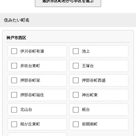
住みたい町名
神戸市西区
伊川谷町有瀬
池上
井吹台東町
王塚台
押部谷町栄
押部谷町西盛
押部谷町福住
神出町東
北山台
糀台
桜が丘東町
前開南町