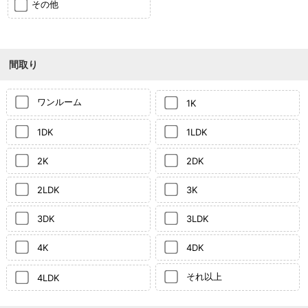
その他
間取り
ワンルーム
1K
1DK
1LDK
2K
2DK
2LDK
3K
3DK
3LDK
4K
4DK
それ以上
4LDK