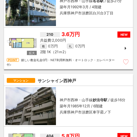
神戸市西神・山手線
名谷駅
/ 徒歩21分
築年月1992年3月 / 4階建
兵庫県神戸市須磨区白川台3丁目
3.6万円
210
NEW
2,000円
0万円
0万円
敷
礼
2階
1K（21ｍ
2
）
嬉しい敷金礼金0円・NET利用料無料・オートロック・エレベーター
付♪
サンシャイン西神戸
マンション
神戸市西神・山手線
妙法寺駅
/ 徒歩16分
築年月1985年12月 / 6階建
兵庫県神戸市須磨区車字霜ノ下
5.8万円
404
NEW