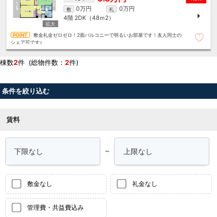
0万円
0万円
敷
礼
4階
2DK（48ｍ
2
）
敷金礼金ゼロゼロ！2面バルコニーで明るいお部屋です！友人同士の
シェア可です♪
棟数
2
件 (総物件数：
2
件)
条件を絞り込む
賃料
～
敷金なし
礼金なし
管理費・共益費込み