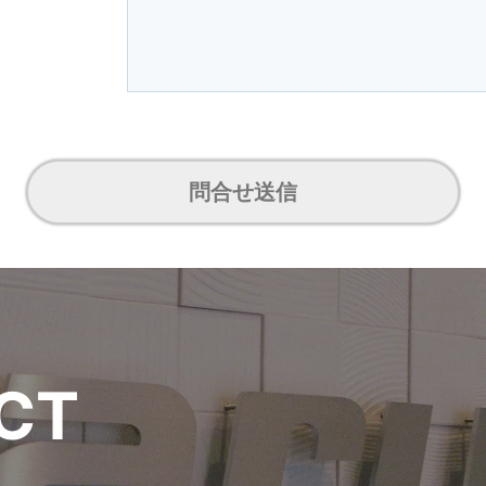
問合せ送信
C
T