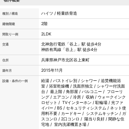
ハイツ / 軽量鉄骨造
種別 / 構造
2階
建物階建
2LDK
間取り一例
北神急行電鉄「谷上」駅 徒歩4分
交通
神鉄有馬線「谷上」駅 徒歩4分
兵庫県神戸市北区谷上東町
住所
2015年11月
築年月
給湯 / バストイレ別 / シャワー / 追焚機能浴
設備・条件の一例
室 / 浴室乾燥機 / 洗面所独立 / シャワー付洗面
台 / 最上階 / 角部屋 / バルコニー / フローリ
ング / エアコン / 冷房 / 収納 / ウォークインク
ロゼット / TVインターホン / 駐輪場 / 光ファ
イバー / BS / セキュリティシステム / ネット使
用料不要 / カードキー / システムキッチン / ガ
スコンロ / 2口コンロ / 陽当り良好 / 閑静な住
宅地 / 室内洗濯機置き場 /