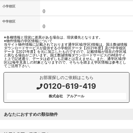
小学校区
()
中学校区
()
※各種情報と現状に差異がある場合は、現状優先となります。
※物件情報の学区情報について
当サイト物件情報に記載されております通学区域(学区)情報は、国土数値情報
ダウンロードサービスが提供する小学校区データ【2021年度】及び中学校区
データ【2021年度】を元に加工したものですので、記載情報が現在の学区域
と異なる場合がございます。国土数値情報ダウンロードサービスのWEBサイ
ト上で記述通り、データは必ずしも正確とは言えません。また、通学区域(学
区)は毎年見直しの対象となりますので、そちらを踏まえ学区情報は参考とし
てご活用下さい。
お部屋探しのご依頼はこちら
0120-619-419
株式会社 アルアール
あなたにおすすめの類似物件