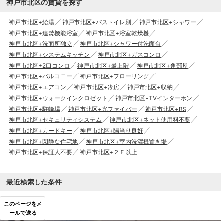
神戸市北区の賃貸を探す
神戸市北区+給湯
神戸市北区+バストイレ別
神戸市北区+シャワー
神戸市北区+追焚機能浴室
神戸市北区+浴室乾燥機
神戸市北区+洗面所独立
神戸市北区+シャワー付洗面台
神戸市北区+システムキッチン
神戸市北区+ガスコンロ
神戸市北区+2口コンロ
神戸市北区+最上階
神戸市北区+角部屋
神戸市北区+バルコニー
神戸市北区+フローリング
神戸市北区+エアコン
神戸市北区+冷房
神戸市北区+収納
神戸市北区+ウォークインクロゼット
神戸市北区+TVインターホン
神戸市北区+駐輪場
神戸市北区+光ファイバー
神戸市北区+BS
神戸市北区+セキュリティシステム
神戸市北区+ネット使用料不要
神戸市北区+カードキー
神戸市北区+陽当り良好
神戸市北区+閑静な住宅地
神戸市北区+室内洗濯機置き場
神戸市北区+保証人不要
神戸市北区+２Ｆ以上
最近検索した条件
このページをメ
ールで送る