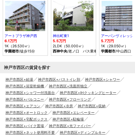
アートプラザ神戸西
神出町東1
6.1万円
5.5万円
5.7万円
1K（26.530㎡）
2LDK（50.000㎡）
1K（29.050㎡）
学園都市
/徒歩15分
西神中央
/老ノ口 バス乗車時間17分 停歩3分
学園都市
/中山西口
神戸市西区の賃貸を探す
神戸市西区+給湯
神戸市西区+バストイレ別
神戸市西区+シャワー
神戸市西区+浴室乾燥機
神戸市西区+洗面所独立
神戸市西区+シャワー付洗面台
神戸市西区+IHクッキングヒーター
神戸市西区+バルコニー
神戸市西区+フローリング
神戸市西区+エアコン
神戸市西区+冷房
神戸市西区+収納
神戸市西区+オートロック
神戸市西区+エレベーター
神戸市西区+宅配ボックス
神戸市西区+駐輪場
神戸市西区+バイク置場
神戸市西区+光ファイバー
神戸市西区+ネット使用料不要
神戸市西区+ディンプルキー