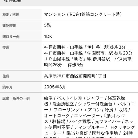
マンション / RC造(鉄筋コンクリート造)
種別 / 構造
5階
建物階建
1DK
間取り一例
神戸市西神・山手線「伊川谷」駅 徒歩3分
交通
神戸市西神・山手線「学園都市」駅 徒歩20分
ＪＲ山陽本線「明石」駅 伊川谷駅 バス乗車
時間26分 停歩5分
兵庫県神戸市西区前開南町1丁目
住所
2005年3月
築年月
給湯 / バストイレ別 / シャワー / 浴室乾燥
設備・条件の一例
機 / 洗面所独立 / シャワー付洗面台 / バルコニ
ー / フローリング / エアコン / 冷房 / 収納 /
オートロック / エレベーター / 宅配ボック
ス / 駐輪場 / バイク置場 / 光ファイバー / ネッ
ト使用料不要 / ディンプルキー / IHクッキング
ヒーター / 陽当り良好 / 閑静な住宅地 / 24時