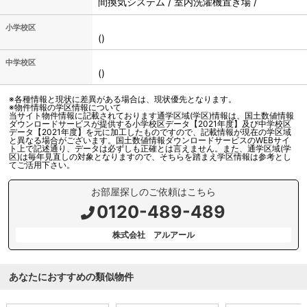
間換気システム / 室内洗濯機置き場 /
小学校区
()
中学校区
()
※各種情報と現状に差異がある場合は、現状優先となります。
※物件情報の学区情報について
当サイト物件情報に記載されております通学区域(学区)情報は、国土数値情報
ダウンロードサービスが提供する小学校区データ【2021年度】及び中学校区
データ【2021年度】を元に加工したものですので、記載情報が現在の学区域
と異なる場合がございます。国土数値情報ダウンロードサービスのWEBサイ
ト上で記述通り、データは必ずしも正確とは言えません。また、通学区域(学
区)は毎年見直しの対象となりますので、そちらを踏まえ学区情報は参考とし
てご活用下さい。
お部屋探しのご依頼はこちら
0120-489-489
株式会社 アルアール
あなたにおすすめの類似物件