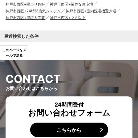
神戸市西区+陽当り良好
神戸市西区+閑静な住宅地
神戸市西区+24時間換気システム
神戸市西区+室内洗濯機置き場
神戸市西区+保証人不要
神戸市西区+２Ｆ以上
最近検索した条件
このページをメ
ールで送る
C
O
N
T
A
C
T
お問い合わせはこちらから
24時間受付
お問い合わせフォーム
こちらから