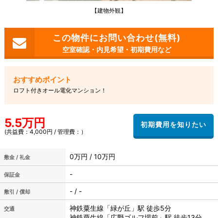
【建物外観】
空室確認・内見希望・初期費用など
ロフト付きオール電化マンション！
5.5万円
(共益費：4,000円 / 管理費：）
0万円 / 10万円
敷金 / 礼金
-
保証金
- / -
敷引 / 償却
神鉄粟生線「緑が丘」駅 徒歩5分
交通
神鉄粟生線「広野ゴルフ場前」駅 徒歩13分