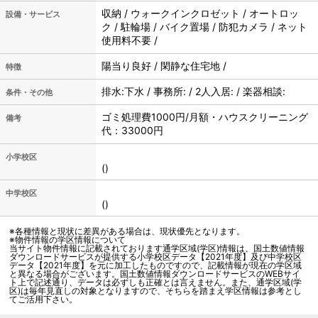
収納 / ウォークインクロゼット / オートロッ
設備・サービス
ク / 駐輪場 / バイク置場 / 防犯カメラ / ネット
使用料不要 /
陽当り良好 / 閑静な住宅地 /
特徴
排水:下水 / 事務所: / 2人入居: / 楽器相談:
条件・その他
ゴミ処理費1000円/月額・ハウスクリーニング
備考
代：33000円
小学校区
()
中学校区
()
※各種情報と現状に差異がある場合は、現状優先となります。
※物件情報の学区情報について
当サイト物件情報に記載されております通学区域(学区)情報は、国土数値情報
ダウンロードサービスが提供する小学校区データ【2021年度】及び中学校区
データ【2021年度】を元に加工したものですので、記載情報が現在の学区域
と異なる場合がございます。国土数値情報ダウンロードサービスのWEBサイ
ト上で記述通り、データは必ずしも正確とは言えません。また、通学区域(学
区)は毎年見直しの対象となりますので、そちらを踏まえ学区情報は参考とし
てご活用下さい。