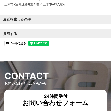
三木市+室内洗濯機置き場
三木市+即入居可
最近検索した条件
共有する
メールで送る
C
O
N
T
A
C
T
お問い合わせはこちらから
24時間受付
お問い合わせフォーム