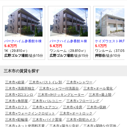
パークハイム参番館Ｂ棟
パークハイム参番館Ａ棟
ケイズウエスト神戸
5.6万円
5.6万円
5.1万円
1K（29.810㎡）
ワンルーム（29.810㎡）
ワンルーム（37.05
広野ゴルフ場前
/徒歩15分
広野ゴルフ場前
/徒歩15分
押部谷
/徒歩10分
三木市の賃貸を探す
三木市+給湯
三木市+バストイレ別
三木市+シャワー
三木市+洗面所独立
三木市+シャワー付洗面台
三木市+オール電化
三木市+2口コンロ
三木市+IHクッキングヒーター
三木市+最上階
三木市+角部屋
三木市+バルコニー
三木市+フローリング
三木市+ロフト
三木市+エアコン
三木市+冷房
三木市+収納
三木市+ウォークインクロゼット
三木市+オートロック
三木市+駐輪場
三木市+バイク置場
三木市+防犯カメラ
三木市+ネット使用料不要
三木市+陽当り良好
三木市+閑静な住宅地