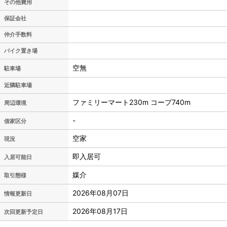
その他費用
保証会社
仲介手数料
バイク置き場
空無
駐車場
近隣駐車場
ファミリーマート230m コープ740m
周辺環境
-
借家区分
空家
現況
即入居可
入居可能日
媒介
取引態様
2026年08月07日
情報更新日
2026年08月17日
次回更新予定日