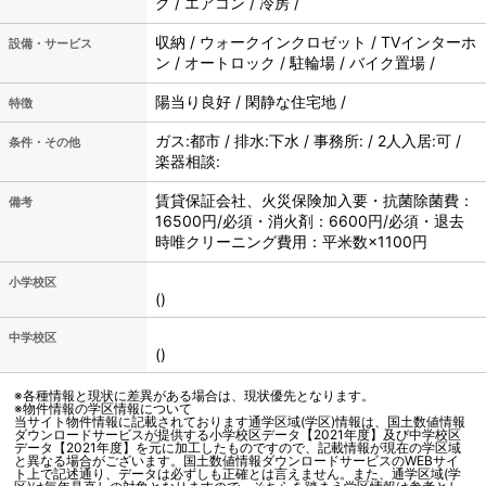
グ / エアコン / 冷房 /
収納 / ウォークインクロゼット / TVインターホ
設備・サービス
ン / オートロック / 駐輪場 / バイク置場 /
陽当り良好 / 閑静な住宅地 /
特徴
ガス:都市 / 排水:下水 / 事務所: / 2人入居:可 /
条件・その他
楽器相談:
賃貸保証会社、火災保険加入要・抗菌除菌費：
備考
16500円/必須・消火剤：6600円/必須・退去
時唯クリーニング費用：平米数×1100円
小学校区
()
中学校区
()
※各種情報と現状に差異がある場合は、現状優先となります。
※物件情報の学区情報について
当サイト物件情報に記載されております通学区域(学区)情報は、国土数値情報
ダウンロードサービスが提供する小学校区データ【2021年度】及び中学校区
データ【2021年度】を元に加工したものですので、記載情報が現在の学区域
と異なる場合がございます。国土数値情報ダウンロードサービスのWEBサイ
ト上で記述通り、データは必ずしも正確とは言えません。また、通学区域(学