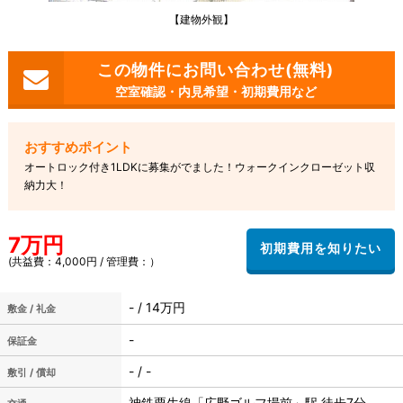
【建物外観】
空室確認・内見希望・初期費用など
オートロック付き1LDKに募集がでました！ウォークインクローゼット収
納力大！
7万円
(共益費：4,000円 / 管理費：）
- / 14万円
敷金 / 礼金
-
保証金
- / -
敷引 / 償却
神鉄粟生線「広野ゴルフ場前」駅 徒歩7分