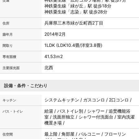
交通
神鉄粟生線「緑が丘」駅 徒歩18分
神鉄粟生線「志染」駅 徒歩28分
兵庫県三木市緑が丘町西2丁目
住所
2014年2月
築年月
1LDK (LDK10.4畳/洋室3.8畳)
間取り
41.53ｍ
2
専有面積
北西
主要採光面
設備・条件・こだわり
システムキッチン / ガスコンロ / 2口コンロ /
キッチン
給湯 / バストイレ別 / シャワー / 追焚機能浴
バス・トイレ
室 / 洗面所独立 / シャワー付洗面台 / 室内洗濯
機置き場 /
最上階 / 角部屋 / バルコニー / フローリン
住空間