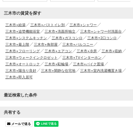
三木市の賃貸を探す
三木市+給湯
三木市+バストイレ別
三木市+シャワー
三木市+追焚機能浴室
三木市+洗面所独立
三木市+シャワー付洗面台
三木市+システムキッチン
三木市+ガスコンロ
三木市+2口コンロ
三木市+最上階
三木市+角部屋
三木市+バルコニー
三木市+フローリング
三木市+エアコン
三木市+冷房
三木市+収納
三木市+ウォークインクロゼット
三木市+TVインターホン
三木市+オートロック
三木市+駐輪場
三木市+バイク置場
三木市+陽当り良好
三木市+閑静な住宅地
三木市+室内洗濯機置き場
三木市+即入居可
最近検索した条件
共有する
メールで送る