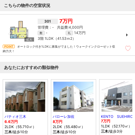
こちらの物件の空室状況
7万円
301
-
4,000円
-
14万円
敷
礼
3階
1LDK（41.53ｍ
2
）
オートロック付き1LDKに募集がでました！ウォークインクローゼット収
納力大！
あなたにおすすめの類似物件
パティオ三木
バローレ加佐
KENTO SUEHIRO
7万円
6.6万円
8万円
1LDK（52.170㎡）
2LDK（55.710㎡）
2LDK（55.480㎡）
三木
/徒歩3分
三木
/徒歩10分
三木
/徒歩10分