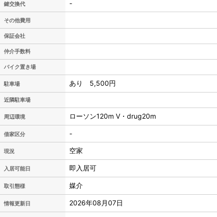
-
鍵交換代
その他費用
保証会社
仲介手数料
バイク置き場
あり 5,500円
駐車場
近隣駐車場
ローソン120m V・drug20m
周辺環境
-
借家区分
空家
現況
即入居可
入居可能日
媒介
取引態様
2026年08月07日
情報更新日