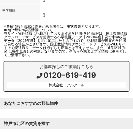
中学校区
()
※各種情報と現状に差異がある場合は、現状優先となります。
※物件情報の学区情報について
当サイト物件情報に記載されております通学区域(学区)情報は、国土数値情報
ダウンロードサービスが提供する小学校区データ【2021年度】及び中学校区
データ【2021年度】を元に加工したものですので、記載情報が現在の学区域
と異なる場合がございます。国土数値情報ダウンロードサービスのWEBサイ
ト上で記述通り、データは必ずしも正確とは言えません。また、通学区域(学
区)は毎年見直しの対象となりますので、そちらを踏まえ学区情報は参考とし
てご活用下さい。
お部屋探しのご依頼はこちら
0120-619-419
株式会社 アルアール
あなたにおすすめの類似物件
神戸市北区の賃貸を探す