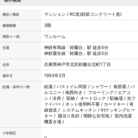
マンション / RC造(鉄筋コンクリート造)
種別 / 構造
3階
建物階建
ワンルーム
間取り一例
神鉄有馬線「鈴蘭台」駅 徒歩5分
交通
神鉄粟生線「鈴蘭台」駅 徒歩5分
兵庫県神戸市北区鈴蘭台北町1丁目
住所
1993年2月
築年月
給湯 / バストイレ同室 / シャワー / 角部屋 / バ
設備・条件の一例
ルコニー / 南西向き / フローリング / エアコ
ン / 冷房 / 収納 / オートロック / 駐輪場 / 光フ
ァイバー / ネット使用料不要 / カードキー / 有
線放送 / システムキッチン / IHクッキングヒー
ター / 陽当り良好 / 閑静な住宅地 / 室内洗濯
機置き場 /
小学校区
()