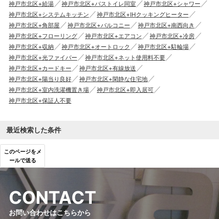
神戸市北区+給湯
神戸市北区+バストイレ同室
神戸市北区+シャワー
神戸市北区+システムキッチン
神戸市北区+IHクッキングヒーター
神戸市北区+角部屋
神戸市北区+バルコニー
神戸市北区+南西向き
神戸市北区+フローリング
神戸市北区+エアコン
神戸市北区+冷房
神戸市北区+収納
神戸市北区+オートロック
神戸市北区+駐輪場
神戸市北区+光ファイバー
神戸市北区+ネット使用料不要
神戸市北区+カードキー
神戸市北区+有線放送
神戸市北区+陽当り良好
神戸市北区+閑静な住宅地
神戸市北区+室内洗濯機置き場
神戸市北区+即入居可
神戸市北区+保証人不要
最近検索した条件
このページをメ
ールで送る
C
O
N
T
A
C
T
お問い合わせはこちらから