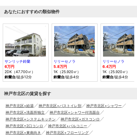
あなたにおすすめの類似物件
サンリッチ鈴蘭
リリーセノラ
リリーセノラ
6万円
5.8万円
6.4万円
2DK（47.700㎡）
1K（25.920㎡）
1K（25.920㎡）
鈴蘭台
/徒歩12分
鈴蘭台
/徒歩4分
鈴蘭台
/徒歩4分
神戸市北区の賃貸を探す
神戸市北区+給湯
神戸市北区+バストイレ別
神戸市北区+シャワー
神戸市北区+洗面所独立
神戸市北区+シャワー付洗面台
神戸市北区+システムキッチン
神戸市北区+ガスコンロ
神戸市北区+2口コンロ
神戸市北区+バルコニー
神戸市北区+東南向き
神戸市北区+フローリング