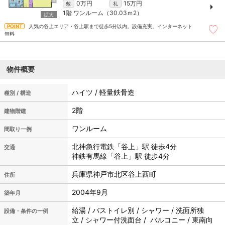
0万円
15万円
敷
礼
1階
ワンルーム（30.03ｍ
2
）
人気の谷上エリア・谷上駅まで徒歩5分以内。設備充実。インターネット
無料
物件概要
ハイツ / 軽量鉄骨造
種別 / 構造
2階
建物階建
ワンルーム
間取り一例
北神急行電鉄「谷上」駅 徒歩4分
交通
神鉄有馬線「谷上」駅 徒歩4分
兵庫県神戸市北区谷上西町
住所
2004年9月
築年月
給湯 / バストイレ別 / シャワー / 洗面所独
設備・条件の一例
立 / シャワー付洗面台 / バルコニー / 東南向