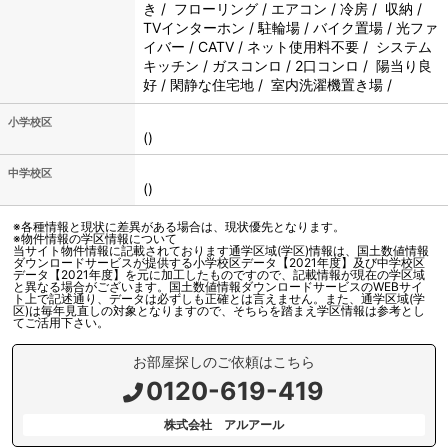
き / フローリング / エアコン / 冷房 / 収納 /
TVインターホン / 駐輪場 / バイク置場 / 光ファ
イバー / CATV / ネット使用料不要 / システム
キッチン / ガスコンロ / 2口コンロ / 陽当り良
好 / 閑静な住宅地 / 室内洗濯機置き場 /
小学校区
()
中学校区
()
※各種情報と現状に差異がある場合は、現状優先となります。
※物件情報の学区情報について
当サイト物件情報に記載されております通学区域(学区)情報は、国土数値情報
ダウンロードサービスが提供する小学校区データ【2021年度】及び中学校区
データ【2021年度】を元に加工したものですので、記載情報が現在の学区域
と異なる場合がございます。国土数値情報ダウンロードサービスのWEBサイ
ト上で記述通り、データは必ずしも正確とは言えません。また、通学区域(学
区)は毎年見直しの対象となりますので、そちらを踏まえ学区情報は参考とし
てご活用下さい。
お部屋探しのご依頼はこちら
0120-619-419
株式会社 アルアール