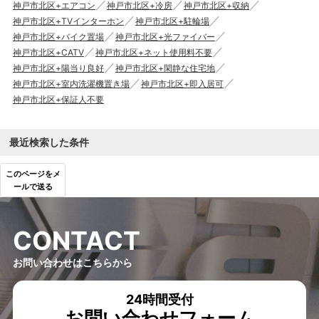
神戸市北区+エアコン
神戸市北区+冷房
神戸市北区+収納
神戸市北区+TVインターホン
神戸市北区+駐輪場
神戸市北区+バイク置場
神戸市北区+光ファイバー
神戸市北区+CATV
神戸市北区+ネット使用料不要
神戸市北区+陽当り良好
神戸市北区+閑静な住宅地
神戸市北区+室内洗濯機置き場
神戸市北区+即入居可
神戸市北区+保証人不要
最近検索した条件
このページをメ
ールで送る
C
O
N
T
A
C
T
お問い合わせはこちらから
24時間受付
お問い合わせフォーム