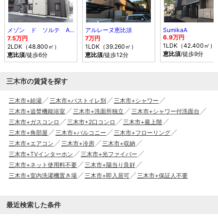
メゾン ド ソルテ A棟
アルレーヌ恵比須
SumikaA
6.9万円
7.5万円
7万円
1LDK（42.400㎡）
2LDK（48.800㎡）
1LDK（39.260㎡）
恵比須
/徒歩9分
恵比須
/徒歩6分
恵比須
/徒歩12分
三木市の賃貸を探す
三木市+給湯
三木市+バストイレ別
三木市+シャワー
三木市+追焚機能浴室
三木市+洗面所独立
三木市+シャワー付洗面台
三木市+ガスコンロ
三木市+2口コンロ
三木市+最上階
三木市+角部屋
三木市+バルコニー
三木市+フローリング
三木市+エアコン
三木市+冷房
三木市+収納
三木市+TVインターホン
三木市+光ファイバー
三木市+ネット使用料不要
三木市+陽当り良好
三木市+室内洗濯機置き場
三木市+即入居可
三木市+保証人不要
最近検索した条件