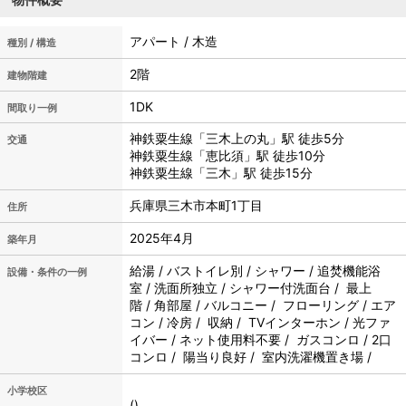
アパート / 木造
種別 / 構造
2階
建物階建
1DK
間取り一例
神鉄粟生線「三木上の丸」駅 徒歩5分
交通
神鉄粟生線「恵比須」駅 徒歩10分
神鉄粟生線「三木」駅 徒歩15分
兵庫県三木市本町1丁目
住所
2025年4月
築年月
給湯 / バストイレ別 / シャワー / 追焚機能浴
設備・条件の一例
室 / 洗面所独立 / シャワー付洗面台 / 最上
階 / 角部屋 / バルコニー / フローリング / エア
コン / 冷房 / 収納 / TVインターホン / 光ファ
イバー / ネット使用料不要 / ガスコンロ / 2口
コンロ / 陽当り良好 / 室内洗濯機置き場 /
小学校区
()