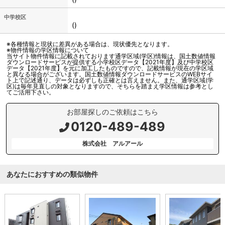
中学校区
()
※各種情報と現状に差異がある場合は、現状優先となります。
※物件情報の学区情報について
当サイト物件情報に記載されております通学区域(学区)情報は、国土数値情報
ダウンロードサービスが提供する小学校区データ【2021年度】及び中学校区
データ【2021年度】を元に加工したものですので、記載情報が現在の学区域
と異なる場合がございます。国土数値情報ダウンロードサービスのWEBサイ
ト上で記述通り、データは必ずしも正確とは言えません。また、通学区域(学
区)は毎年見直しの対象となりますので、そちらを踏まえ学区情報は参考とし
てご活用下さい。
お部屋探しのご依頼はこちら
0120-489-489
株式会社 アルアール
あなたにおすすめの類似物件