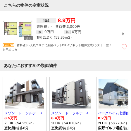
こちらの物件の空室状況
8.9万円
104
-
3,000円
0万円
0万円
敷
礼
1階
2LDK（53.85ｍ
2
）
賃料値下♪人気エリアに新築ペットOKメゾネット物件完成♪ラスト一室！
お早めに☆
あなたにおすすめの類似物件
メゾン ド ソルテ B棟
メゾン ド ソルテ A棟
パークハイム七番館
8.5万円
8.4万円
8.2万円
2LDK（54.250㎡）
2LDK（54.070㎡）
2LDK（58.770㎡）
恵比須
/徒歩6分
恵比須
/徒歩6分
広野ゴルフ場前
/徒歩