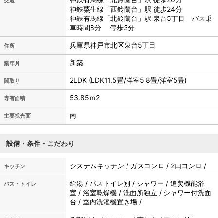
交通
神鉄粟生線「西鈴蘭台」駅 徒歩24分
神鉄有馬線「北鈴蘭台」駅 泉台5丁目 バス乗
車時間8分 停歩3分
兵庫県神戸市北区泉台5丁目
住所
新築
築年月
2LDK (LDK11.5畳/洋室5.8畳/洋室5畳)
間取り
53.85ｍ
2
専有面積
南
主要採光面
設備・条件・こだわり
システムキッチン / ガスコンロ / 2口コンロ /
キッチン
給湯 / バストイレ別 / シャワー / 追焚機能浴
バス・トイレ
室 / 浴室乾燥機 / 洗面所独立 / シャワー付洗面
台 / 室内洗濯機置き場 /