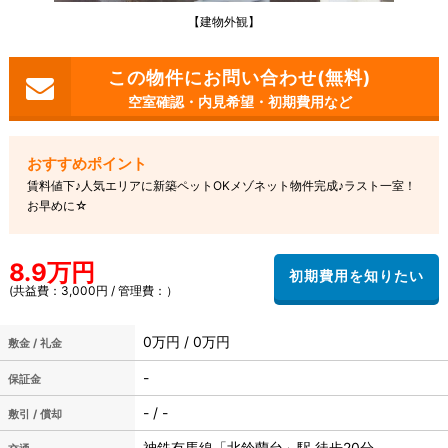
【建物外観】
空室確認・内見希望・初期費用など
賃料値下♪人気エリアに新築ペットOKメゾネット物件完成♪ラスト一室！
お早めに☆
8.9万円
(共益費：3,000円 / 管理費：）
0万円 / 0万円
敷金 / 礼金
-
保証金
- / -
敷引 / 償却
神鉄有馬線「北鈴蘭台」駅 徒歩20分