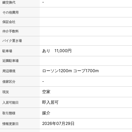
-
鍵交換代
その他費用
保証会社
仲介手数料
バイク置き場
あり 11,000円
駐車場
近隣駐車場
ローソン1200m コープ1700m
周辺環境
-
借家区分
空家
現況
即入居可
入居可能日
媒介
取引態様
2026年07月29日
情報更新日