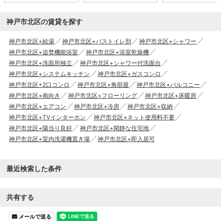
神戸市北区の賃貸を探す
神戸市北区+給湯
神戸市北区+バストイレ別
神戸市北区+シャワー
神戸市北区+追焚機能浴室
神戸市北区+浴室乾燥機
神戸市北区+洗面所独立
神戸市北区+シャワー付洗面台
神戸市北区+システムキッチン
神戸市北区+ガスコンロ
神戸市北区+2口コンロ
神戸市北区+角部屋
神戸市北区+バルコニー
神戸市北区+南向き
神戸市北区+フローリング
神戸市北区+床暖房
神戸市北区+エアコン
神戸市北区+冷房
神戸市北区+収納
神戸市北区+TVインターホン
神戸市北区+ネット使用料不要
神戸市北区+陽当り良好
神戸市北区+閑静な住宅地
神戸市北区+室内洗濯機置き場
神戸市北区+即入居可
最近検索した条件
共有する
メールで送る