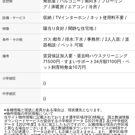
角部屋 / バルコニー / 南向き / フローリン
住空間
グ / 床暖房 / エアコン / 冷房 /
収納 / TVインターホン / ネット使用料不要 /
設備・サービス
陽当り良好 / 閑静な住宅地 /
特徴
ガス:都市 / 排水:下水 / 事務所: / 2人入居: / 楽
条件・その他
器相談: / ペット:可能
賃貸保証加入要・退去時ハウスクリーニング
備考
71500円・すまいサポート24月額1100円・ペ
ット飼育時敷金10万円
小学校区
()
中学校区
()
※各種情報と現状に差異がある場合は、現状優先となります。
※物件情報の学区情報について
当サイト物件情報に記載されております通学区域(学区)情報は、国土数値情報
ダウンロードサービスが提供する小学校区データ【2021年度】及び中学校区
データ【2021年度】を元に加工したものですので、記載情報が現在の学区域
と異なる場合がございます。国土数値情報ダウンロードサービスのWEBサイ
ト上で記述通り、データは必ずしも正確とは言えません。また、通学区域(学