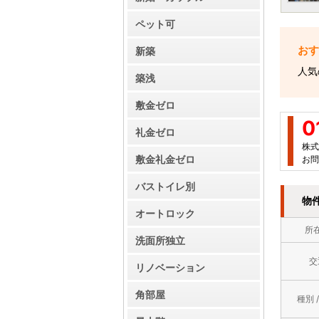
ペット可
新築
人気
築浅
敷金ゼロ
0
礼金ゼロ
株式
敷金礼金ゼロ
お問
バストイレ別
物
オートロック
所
洗面所独立
交
リノベーション
角部屋
種別 