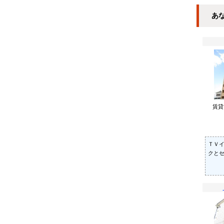
あ
賃
ＴＶ
クと