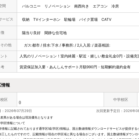
空間
バルコニー
リノベーション
南西向き
エアコン
冷房
サービス
収納
TVインターホン
駐輪場
バイク置場
CATV
 徴
陽当り良好
閑静な住宅地
・その他
ガス:都市 / 排水:下水 / 事務所: / 2人入居: / 楽器相談:
メント
人気のリノベーション！室内綺麗・駅近・嬉しい敷金礼金0円・設備充
 考
賃貸保証加入要・あんしんサポート月額990円・短期解約違約金有
区情報
学校区
中学校区
()
：2026年07月29日
次回更新予定日：2026年0
と差異がある場合は現況優先となります
の学区情報について
件情報に記載されております通学区域(学区)情報は、国土数値情報ダウンロードサービスが提供する小学
加工したものですので、記載情報が現在の学区域と異なる場合がございます。国土数値情報ダウンロ