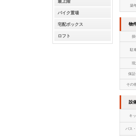
最上階
築
バイク置場
宅配ボックス
物
ロフト
損
駐
現
保証
その
設
キ
バス