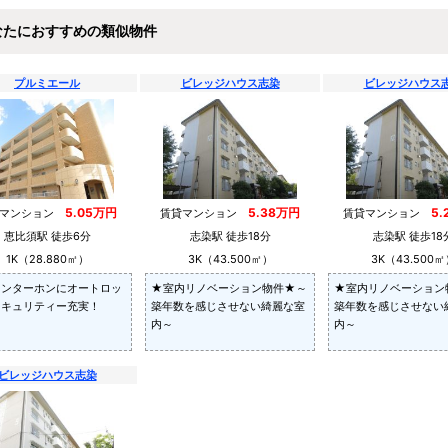
なたにおすすめの類似物件
プルミエール
ビレッジハウス志染
ビレッジハウス
5.05万円
5.38万円
5
貸マンション
賃貸マンション
賃貸マンション
恵比須駅 徒歩6分
志染駅 徒歩18分
志染駅 徒歩18
1K（28.880㎡）
3K（43.500㎡）
3K（43.500㎡
インターホンにオートロッ
★室内リノベーション物件★～
★室内リノベーション
セキュリティー充実！
築年数を感じさせない綺麗な室
築年数を感じさせない
内～
内～
ビレッジハウス志染