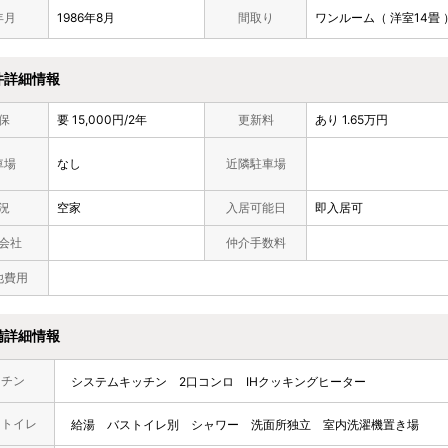
年月
1986年8月
間取り
ワンルーム（ 洋室14畳 
件詳細情報
保
要 15,000円/2年
更新料
あり 1.65万円
車場
なし
近隣駐車場
況
空家
入居可能日
即入居可
会社
仲介手数料
他費用
備詳細情報
ッチン
システムキッチン
2口コンロ
IHクッキングヒーター
・トイレ
給湯
バストイレ別
シャワー
洗面所独立
室内洗濯機置き場