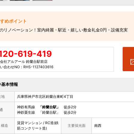
のリノベーション！室内綺麗・駅近・嬉しい敷金礼金0円・設備充実
120-619-419
会社アルアール 鈴蘭台駅前店
い合わせNO：RHS-1127403616
件基本情報
在地
兵庫県神戸市北区鈴蘭台東町4丁目
神鉄有馬線
「鈴蘭台駅」
徒歩2分
通
神鉄粟生線 「鈴蘭台駅」 徒歩2分
賃貸マンション / RC造(鉄
/ 構造
主要採光面
南西
筋コンクリート造)