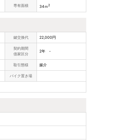
）
専有面積
2
34ｍ
鍵交換代
22,000円
契約期間
2年 -
借家区分
取引態様
媒介
バイク置き場