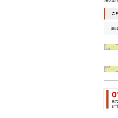
正確とは言
こ
間取
0
株式
お問