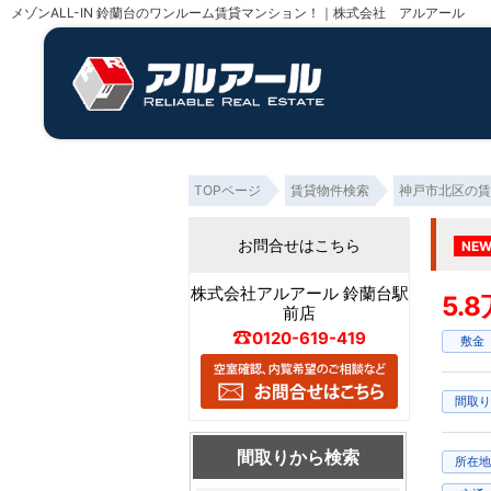
メゾンALL-IN 鈴蘭台のワンルーム賃貸マンション！｜株式会社 アルアール
TOPページ
賃貸物件検索
神戸市北区の賃
お問合せはこちら
NE
株式会社アルアール 鈴蘭台駅
5.
前店
0120-619-419
敷金
間取り
間取りから検索
所在地