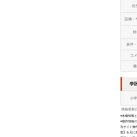
住
設備・
特
条件
コ
備
学
小
情報更新日
※各種情報
※物件情報
当サイト物
度】を元に