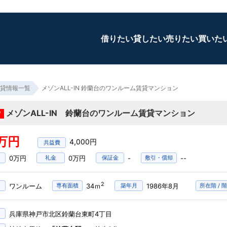
借りたい
貸したい
売りたい
買いた
貸情報一覧
メゾンALL-IN 鈴蘭台のワンルーム賃貸マンション
メゾンALL-IN 鈴蘭台のワンルーム賃貸マンション
W
8万円
4,000円
0万円
礼金
0万円
保証金
-
敷引・償却
--
2
ワンルーム
専有面積
34ｍ
築年月
1986年8月
所在階 / 
兵庫県神戸市北区鈴蘭台東町4丁目