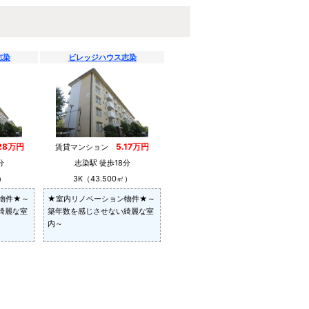
志染
ビレッジハウス志染
.28万円
5.17万円
賃貸マンション
分
志染駅 徒歩18分
）
3K（43.500㎡）
物件★～
★室内リノベーション物件★～
綺麗な室
築年数を感じさせない綺麗な室
内～