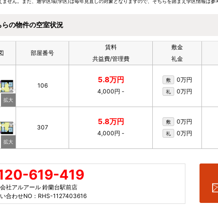
えません。また、通学区域(学区)は毎年見直しの対象となりますので、そちらを踏まえ学区情報は参
ちらの物件の空室状況
賃料
敷金
図
部屋番号
共益費/管理費
礼金
5.8万円
0万円
敷
106
4,000円
-
0万円
礼
5.8万円
0万円
敷
307
4,000円
-
0万円
礼
120-619-419
会社アルアール 鈴蘭台駅前店
い合わせNO：RHS-1127403616