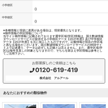
小学校区
()
中学校区
()
※各種情報と現状に差異がある場合は、現状優先となります。
※物件情報の学区情報について
当サイト物件情報に記載されております通学区域(学区)情報は、国土数値情報
ダウンロードサービスが提供する小学校区データ【2021年度】及び中学校区
データ【2021年度】を元に加工したものですので、記載情報が現在の学区域
と異なる場合がございます。国土数値情報ダウンロードサービスのWEBサイ
ト上で記述通り、データは必ずしも正確とは言えません。また、通学区域(学
区)は毎年見直しの対象となりますので、そちらを踏まえ学区情報は参考とし
てご活用下さい。
お部屋探しのご依頼はこちら
0120-619-419
株式会社 アルアール
あなたにおすすめの類似物件