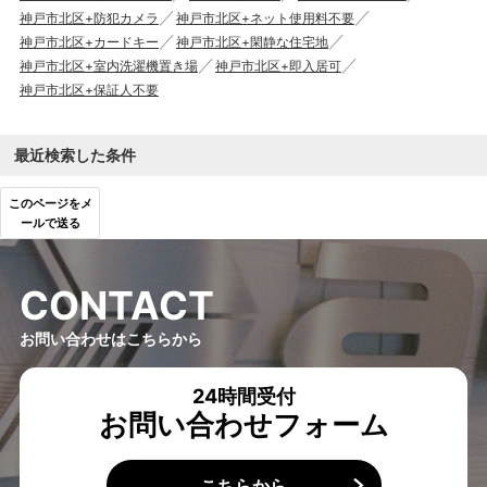
神戸市北区+防犯カメラ
神戸市北区+ネット使用料不要
神戸市北区+カードキー
神戸市北区+閑静な住宅地
神戸市北区+室内洗濯機置き場
神戸市北区+即入居可
神戸市北区+保証人不要
最近検索した条件
このページをメ
ールで送る
C
O
N
T
A
C
T
お問い合わせはこちらから
24時間受付
お問い合わせフォーム
こちらから