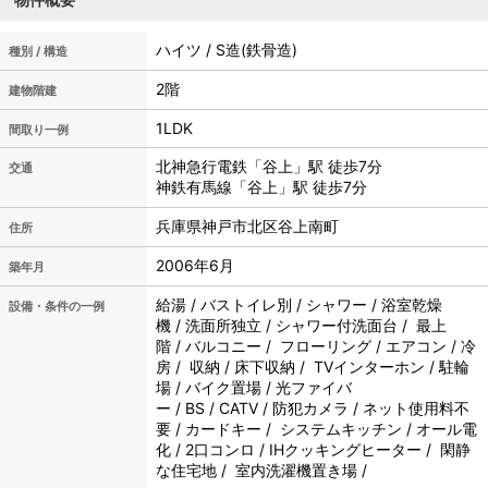
ハイツ / S造(鉄骨造)
種別 / 構造
2階
建物階建
1LDK
間取り一例
北神急行電鉄「谷上」駅 徒歩7分
交通
神鉄有馬線「谷上」駅 徒歩7分
兵庫県神戸市北区谷上南町
住所
2006年6月
築年月
給湯 / バストイレ別 / シャワー / 浴室乾燥
設備・条件の一例
機 / 洗面所独立 / シャワー付洗面台 / 最上
階 / バルコニー / フローリング / エアコン / 冷
房 / 収納 / 床下収納 / TVインターホン / 駐輪
場 / バイク置場 / 光ファイバ
ー / BS / CATV / 防犯カメラ / ネット使用料不
要 / カードキー / システムキッチン / オール電
化 / 2口コンロ / IHクッキングヒーター / 閑静
な住宅地 / 室内洗濯機置き場 /