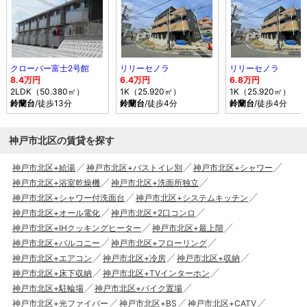
クローバー富士2号館
リリーセノラ
リリーセノラ
8.4万円
6.4万円
6.8万円
2LDK（50.380㎡）
1K（25.920㎡）
1K（25.920㎡）
鈴蘭台
/徒歩13分
鈴蘭台
/徒歩4分
鈴蘭台
/徒歩4分
神戸市北区の賃貸を探す
神戸市北区+給湯
神戸市北区+バストイレ別
神戸市北区+シャワー
神戸市北区+浴室乾燥機
神戸市北区+洗面所独立
神戸市北区+シャワー付洗面台
神戸市北区+システムキッチン
神戸市北区+オール電化
神戸市北区+2口コンロ
神戸市北区+IHクッキングヒーター
神戸市北区+最上階
神戸市北区+バルコニー
神戸市北区+フローリング
神戸市北区+エアコン
神戸市北区+冷房
神戸市北区+収納
神戸市北区+床下収納
神戸市北区+TVインターホン
神戸市北区+駐輪場
神戸市北区+バイク置場
神戸市北区+光ファイバー
神戸市北区+BS
神戸市北区+CATV