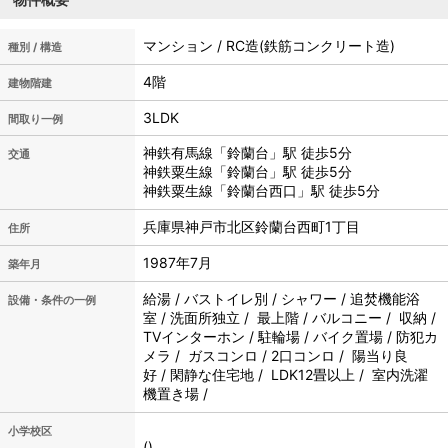
マンション / RC造(鉄筋コンクリート造)
種別 / 構造
4階
建物階建
3LDK
間取り一例
神鉄有馬線「鈴蘭台」駅 徒歩5分
交通
神鉄粟生線「鈴蘭台」駅 徒歩5分
神鉄粟生線「鈴蘭台西口」駅 徒歩5分
兵庫県神戸市北区鈴蘭台西町1丁目
住所
1987年7月
築年月
給湯 / バストイレ別 / シャワー / 追焚機能浴
設備・条件の一例
室 / 洗面所独立 / 最上階 / バルコニー / 収納 /
TVインターホン / 駐輪場 / バイク置場 / 防犯カ
メラ / ガスコンロ / 2口コンロ / 陽当り良
好 / 閑静な住宅地 / LDK12畳以上 / 室内洗濯
機置き場 /
小学校区
()