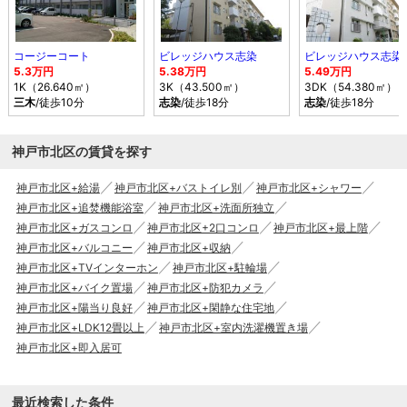
コージーコート
ビレッジハウス志染
ビレッジハウス志染
5.3万円
5.38万円
5.49万円
1K（26.640㎡）
3K（43.500㎡）
3DK（54.380㎡）
三木
/徒歩10分
志染
/徒歩18分
志染
/徒歩18分
神戸市北区の賃貸を探す
神戸市北区+給湯
神戸市北区+バストイレ別
神戸市北区+シャワー
神戸市北区+追焚機能浴室
神戸市北区+洗面所独立
神戸市北区+ガスコンロ
神戸市北区+2口コンロ
神戸市北区+最上階
神戸市北区+バルコニー
神戸市北区+収納
神戸市北区+TVインターホン
神戸市北区+駐輪場
神戸市北区+バイク置場
神戸市北区+防犯カメラ
神戸市北区+陽当り良好
神戸市北区+閑静な住宅地
神戸市北区+LDK12畳以上
神戸市北区+室内洗濯機置き場
神戸市北区+即入居可
最近検索した条件