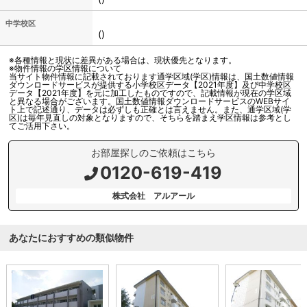
中学校区
()
※各種情報と現状に差異がある場合は、現状優先となります。
※物件情報の学区情報について
当サイト物件情報に記載されております通学区域(学区)情報は、国土数値情報
ダウンロードサービスが提供する小学校区データ【2021年度】及び中学校区
データ【2021年度】を元に加工したものですので、記載情報が現在の学区域
と異なる場合がございます。国土数値情報ダウンロードサービスのWEBサイ
ト上で記述通り、データは必ずしも正確とは言えません。また、通学区域(学
区)は毎年見直しの対象となりますので、そちらを踏まえ学区情報は参考とし
てご活用下さい。
お部屋探しのご依頼はこちら
0120-619-419
株式会社 アルアール
あなたにおすすめの類似物件