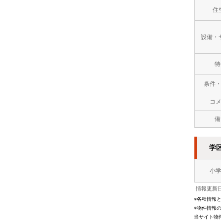
住
設備・
特
条件
コ
備
学
小
情報更新日
※各種情報
※物件情報
当サイト物