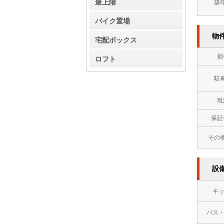
最上階
築
バイク置場
物
宅配ボックス
損
ロフト
駐
現
保証
その
設
キ
バス