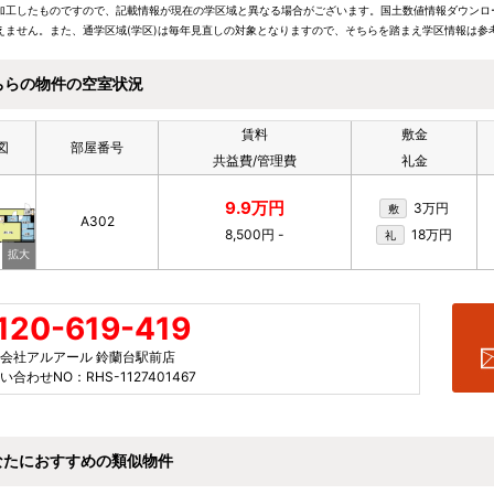
加工したものですので、記載情報が現在の学区域と異なる場合がございます。国土数値情報ダウンロ
えません。また、通学区域(学区)は毎年見直しの対象となりますので、そちらを踏まえ学区情報は参
ちらの物件の空室状況
賃料
敷金
図
部屋番号
共益費/管理費
礼金
9.9万円
3万円
敷
A302
8,500円
-
18万円
礼
120-619-419
会社アルアール 鈴蘭台駅前店
い合わせNO：RHS-1127401467
なたにおすすめの類似物件