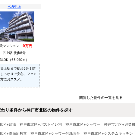
ベガ中上
9万円
貸マンション
谷上駅 徒歩5分
3LDK（65.010㎡）
！谷上駅まで徒歩5分！防
備しっかりで安心。ファミ
の方におススメ。
閲覧した物件の一覧を見る
だわり条件から神戸市北区の物件を探す
北区+給湯
神戸市北区+バストイレ別
神戸市北区+シャワー
神戸市北区+追焚
北区+洗面所独立
神戸市北区+シャワー付洗面台
神戸市北区+システムキッチン