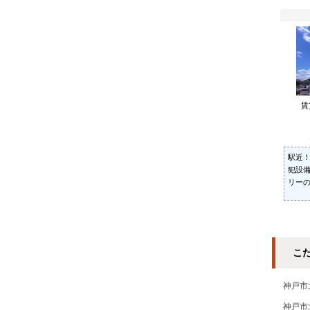
賃
駅近
犯設
リー
こ
神戸市
神戸市