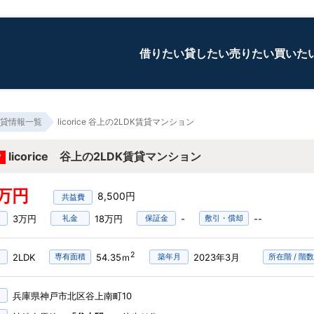
借りたい
貸したい
売りたい
買いた
貸情報一覧
licorice 谷上の2LDK賃貸マンション
licorice 谷上の2LDK賃貸マンション
W
9万円
8,500円
3万円
礼金
18万円
保証金
-
敷引・償却
--
2
2LDK
専有面積
54.35ｍ
築年月
2023年3月
所在階 / 階数
兵庫県神戸市北区谷上南町10