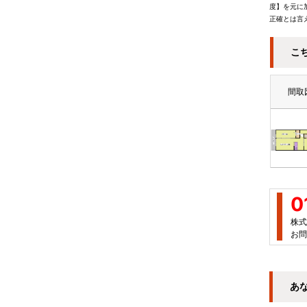
度】を元に
正確とは言
こ
間取
0
株式
お問
あ