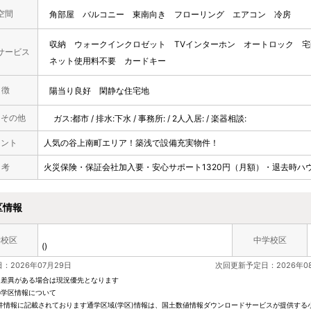
空間
角部屋
バルコニー
東南向き
フローリング
エアコン
冷房
収納
ウォークインクロゼット
TVインターホン
オートロック
宅
サービス
ネット使用料不要
カードキー
 徴
陽当り良好
閑静な住宅地
・その他
ガス:都市 / 排水:下水 / 事務所: / 2人入居: / 楽器相談:
メント
人気の谷上南町エリア！築浅で設備充実物件！
 考
火災保険・保証会社加入要・安心サポート1320円（月額）・退去時ハウ
区情報
学校区
中学校区
()
：2026年07月29日
次回更新予定日：2026年0
と差異がある場合は現況優先となります
の学区情報について
件情報に記載されております通学区域(学区)情報は、国土数値情報ダウンロードサービスが提供する小学