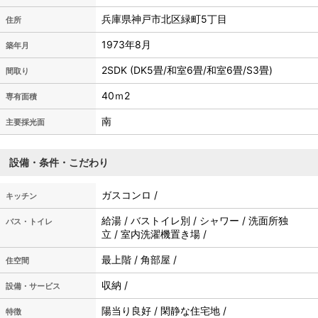
兵庫県神戸市北区緑町5丁目
住所
1973年8月
築年月
2SDK (DK5畳/和室6畳/和室6畳/S3畳)
間取り
40ｍ
2
専有面積
南
主要採光面
設備・条件・こだわり
ガスコンロ /
キッチン
給湯 / バストイレ別 / シャワー / 洗面所独
バス・トイレ
立 / 室内洗濯機置き場 /
最上階 / 角部屋 /
住空間
収納 /
設備・サービス
陽当り良好 / 閑静な住宅地 /
特徴