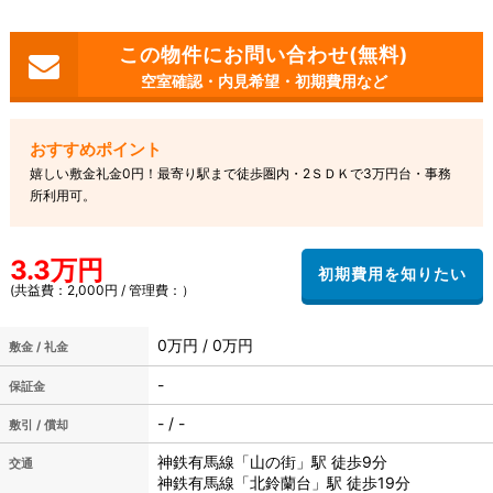
空室確認・内見希望・初期費用など
嬉しい敷金礼金0円！最寄り駅まで徒歩圏内・2ＳＤＫで3万円台・事務
所利用可。
3.3万円
(共益費：2,000円 / 管理費：）
0万円 / 0万円
敷金 / 礼金
-
保証金
- / -
敷引 / 償却
神鉄有馬線「山の街」駅 徒歩9分
交通
神鉄有馬線「北鈴蘭台」駅 徒歩19分