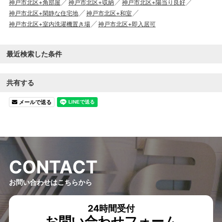
神戸市北区+角部屋
神戸市北区+収納
神戸市北区+陽当り良好
神戸市北区+閑静な住宅地
神戸市北区+和室
神戸市北区+室内洗濯機置き場
神戸市北区+即入居可
最近検索した条件
共有する
メールで送る
C
O
N
T
A
C
T
お問い合わせはこちらから
24時間受付
お問い合わせフォーム