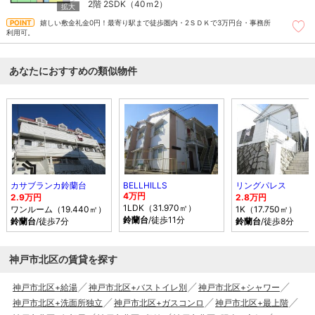
2階
2SDK（40ｍ
2
）
嬉しい敷金礼金0円！最寄り駅まで徒歩圏内・2ＳＤＫで3万円台・事務所
利用可。
あなたにおすすめの類似物件
カサブランカ鈴蘭台
BELLHILLS
リングパレス
4万円
2.9万円
2.8万円
1LDK（31.970㎡）
ワンルーム（19.440㎡）
1K（17.750㎡）
鈴蘭台
/徒歩11分
鈴蘭台
/徒歩7分
鈴蘭台
/徒歩8分
神戸市北区の賃貸を探す
神戸市北区+給湯
神戸市北区+バストイレ別
神戸市北区+シャワー
神戸市北区+洗面所独立
神戸市北区+ガスコンロ
神戸市北区+最上階