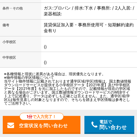
ガス:プロパン / 排水:下水 / 事務所: / 2人入居: /
条件・その他
楽器相談:
賃貸保証加入要・事務所使用可・短期解約違約
備考
金有り
小学校区
()
中学校区
()
※各種情報と現状に差異がある場合は、現状優先となります。
※物件情報の学区情報について
当サイト物件情報に記載されております通学区域(学区)情報は、国土数値情報
ダウンロードサービスが提供する小学校区データ【2021年度】及び中学校区
データ【2021年度】を元に加工したものですので、記載情報が現在の学区域
と異なる場合がございます。国土数値情報ダウンロードサービスのWEBサイ
ト上で記述通り、データは必ずしも正確とは言えません。また、通学区域(学
区)は毎年見直しの対象となりますので、そちらを踏まえ学区情報は参考とし
てご活用下さい。
1分
で入力完了！
電話で
問い合わせ