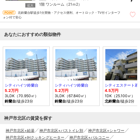
1階
ワンルーム（21ｍ
2
）
北鈴蘭台駅徒歩1分買物・アクセス便利、オートロック・TV付インターフ
ォン付で安心
あなたにおすすめの類似物件
シティハイツ鈴蘭台
シティハイツ鈴蘭台
シティエステート若
5.2万円
5.2万円
4.5万円
3LDK（70.950㎡）
3LDK（67.840㎡）
1DK（25.100㎡）
鈴蘭台
/徒歩23分
鈴蘭台
/徒歩23分
北鈴蘭台
/徒歩2分
神戸市北区の賃貸を探す
神戸市北区+給湯
神戸市北区+バストイレ別
神戸市北区+シャワー
神戸市北区+IHクッキングヒーター
神戸市北区+バルコニー