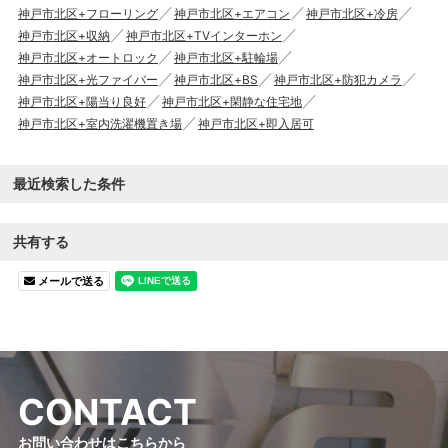
神戸市北区+フローリング
神戸市北区+エアコン
神戸市北区+冷房
神戸市北区+収納
神戸市北区+TVインターホン
神戸市北区+オートロック
神戸市北区+駐輪場
神戸市北区+光ファイバー
神戸市北区+BS
神戸市北区+防犯カメラ
神戸市北区+陽当り良好
神戸市北区+閑静な住宅地
神戸市北区+室内洗濯機置き場
神戸市北区+即入居可
最近検索した条件
共有する
メールで送る
C
O
N
T
A
C
T
お問い合わせはこちらから