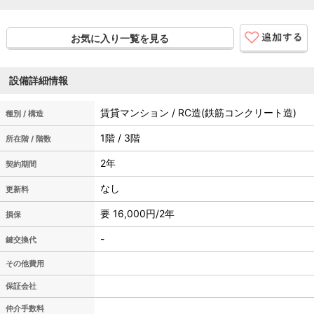
お気に入り一覧を見る
設備詳細情報
賃貸マンション / RC造(鉄筋コンクリート造)
種別 / 構造
1階 / 3階
所在階 / 階数
2年
契約期間
なし
更新料
要 16,000円/2年
損保
-
鍵交換代
その他費用
保証会社
仲介手数料