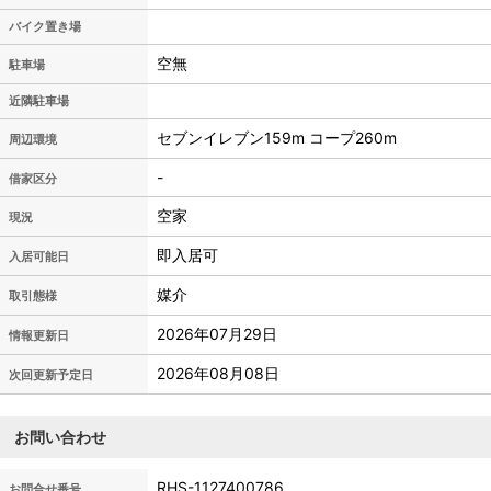
バイク置き場
空無
駐車場
近隣駐車場
セブンイレブン159m コープ260m
周辺環境
-
借家区分
空家
現況
即入居可
入居可能日
媒介
取引態様
2026年07月29日
情報更新日
2026年08月08日
次回更新予定日
お問い合わせ
RHS-1127400786
お問合せ番号