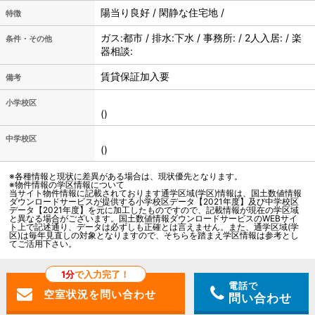
陽当り良好 / 閑静な住宅地 /
特徴
ガス:都市 / 排水:下水 / 事務所: / 2人入居: / 楽
条件・その他
器相談:
賃貸保証加入要
備考
小学校区
()
中学校区
()
※各種情報と現状に差異がある場合は、現状優先となります。
※物件情報の学区情報について
当サイト物件情報に記載されております通学区域(学区)情報は、国土数値情報
ダウンロードサービスが提供する小学校区データ【2021年度】及び中学校区
データ【2021年度】を元に加工したものですので、記載情報が現在の学区域
と異なる場合がございます。国土数値情報ダウンロードサービスのWEBサイ
ト上で記述通り、データは必ずしも正確とは言えません。また、通学区域(学
区)は毎年見直しの対象となりますので、そちらを踏まえ学区情報は参考とし
てご活用下さい。
1分
で入力完了！
電話で
問い合わせ