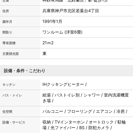
交通
兵庫県神戸市北区若葉台4丁目
住所
1991年1月
築年月
ワンルーム (洋室6畳)
間取り
21ｍ
2
専有面積
東
主要採光面
設備・条件・こだわり
IHクッキングヒーター /
キッチン
給湯 / バストイレ別 / シャワー / 室内洗濯機置
バス・トイレ
き場 /
バルコニー / フローリング / エアコン / 冷房 /
住空間
収納 / TVインターホン / オートロック / 駐輪
設備・サービス
場 / 光ファイバー / BS / 防犯カメラ /