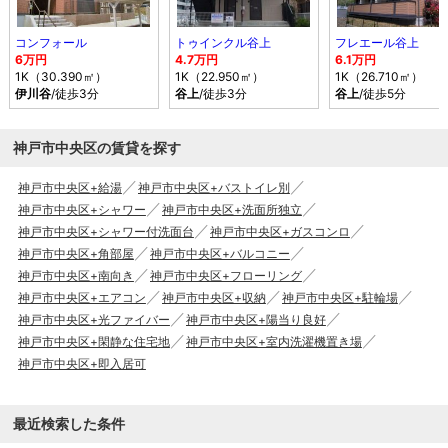
コンフォール
トゥインクル谷上
フレエール谷上
6万円
4.7万円
6.1万円
1K（30.390㎡）
1K（22.950㎡）
1K（26.710㎡）
伊川谷
/徒歩3分
谷上
/徒歩3分
谷上
/徒歩5分
神戸市中央区の賃貸を探す
神戸市中央区+給湯
神戸市中央区+バストイレ別
神戸市中央区+シャワー
神戸市中央区+洗面所独立
神戸市中央区+シャワー付洗面台
神戸市中央区+ガスコンロ
神戸市中央区+角部屋
神戸市中央区+バルコニー
神戸市中央区+南向き
神戸市中央区+フローリング
神戸市中央区+エアコン
神戸市中央区+収納
神戸市中央区+駐輪場
神戸市中央区+光ファイバー
神戸市中央区+陽当り良好
神戸市中央区+閑静な住宅地
神戸市中央区+室内洗濯機置き場
神戸市中央区+即入居可
最近検索した条件