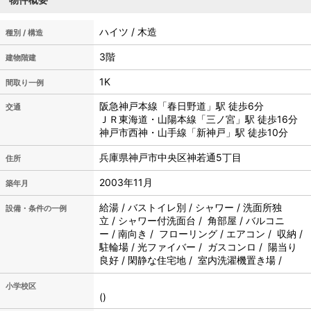
ハイツ / 木造
種別 / 構造
3階
建物階建
1K
間取り一例
阪急神戸本線「春日野道」駅 徒歩6分
交通
ＪＲ東海道・山陽本線「三ノ宮」駅 徒歩16分
神戸市西神・山手線「新神戸」駅 徒歩10分
兵庫県神戸市中央区神若通5丁目
住所
2003年11月
築年月
給湯 / バストイレ別 / シャワー / 洗面所独
設備・条件の一例
立 / シャワー付洗面台 / 角部屋 / バルコニ
ー / 南向き / フローリング / エアコン / 収納 /
駐輪場 / 光ファイバー / ガスコンロ / 陽当り
良好 / 閑静な住宅地 / 室内洗濯機置き場 /
小学校区
()