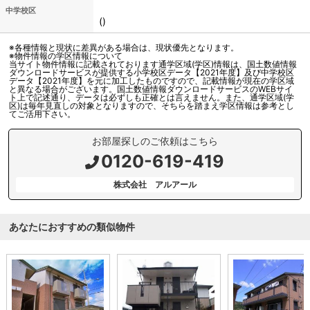
中学校区
()
※各種情報と現状に差異がある場合は、現状優先となります。
※物件情報の学区情報について
当サイト物件情報に記載されております通学区域(学区)情報は、国土数値情報
ダウンロードサービスが提供する小学校区データ【2021年度】及び中学校区
データ【2021年度】を元に加工したものですので、記載情報が現在の学区域
と異なる場合がございます。国土数値情報ダウンロードサービスのWEBサイ
ト上で記述通り、データは必ずしも正確とは言えません。また、通学区域(学
区)は毎年見直しの対象となりますので、そちらを踏まえ学区情報は参考とし
てご活用下さい。
お部屋探しのご依頼はこちら
0120-619-419
株式会社 アルアール
あなたにおすすめの類似物件