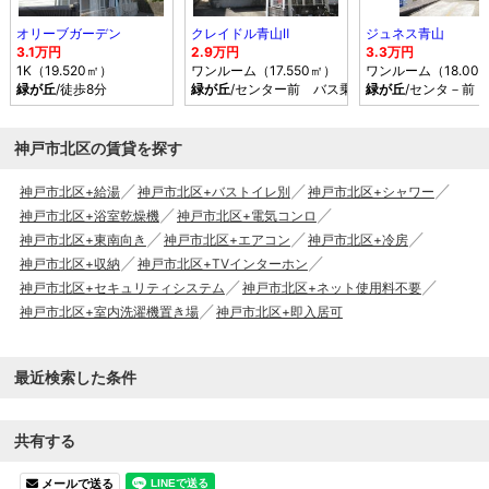
オリーブガーデン
クレイドル青山Ⅱ
ジュネス青山
3.1万円
2.9万円
3.3万円
1K（19.520㎡）
ワンルーム（17.550㎡）
ワンルーム（18.00
緑が丘
/徒歩8分
緑が丘
/センター前 バス乗車時間3分 停歩7分
緑が丘
/センタ－前
神戸市北区の賃貸を探す
神戸市北区+給湯
神戸市北区+バストイレ別
神戸市北区+シャワー
神戸市北区+浴室乾燥機
神戸市北区+電気コンロ
神戸市北区+東南向き
神戸市北区+エアコン
神戸市北区+冷房
神戸市北区+収納
神戸市北区+TVインターホン
神戸市北区+セキュリティシステム
神戸市北区+ネット使用料不要
神戸市北区+室内洗濯機置き場
神戸市北区+即入居可
最近検索した条件
共有する
メールで送る