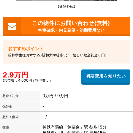
【建物外観】
空室確認・内見希望・初期費用など
親和学生様おすすめ♪親和大学徒歩3分！嬉しい敷金礼金０円♪
2.9万円
(共益費：4,000円 / 管理費：）
0万円 / 0万円
敷金 / 礼金
-
保証金
- / -
敷引 / 償却
神鉄有馬線「鈴蘭台」駅 徒歩15分
交通
神鉄粟生線「鈴蘭台」駅 徒歩15分