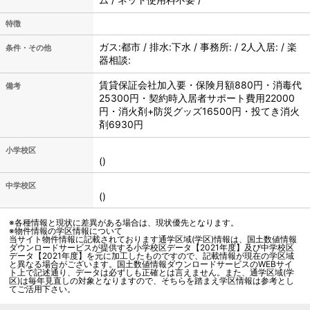
特徴
ガス:都市 / 排水:下水 / 事務所: / 2人入居: / 楽
条件・その他
器相談:
賃貸保証会社加入要・保険月額880円・消毒代
備考
25300円・契約時入居者サポート費用22000
円・消火剤+防災グッズ16500円・投てき消火
剤6930円
小学校区
()
中学校区
()
※各種情報と現状に差異がある場合は、現状優先となります。
※物件情報の学区情報について
当サイト物件情報に記載されております通学区域(学区)情報は、国土数値情報
ダウンロードサービスが提供する小学校区データ【2021年度】及び中学校区
データ【2021年度】を元に加工したものですので、記載情報が現在の学区域
と異なる場合がございます。国土数値情報ダウンロードサービスのWEBサイ
ト上で記述通り、データは必ずしも正確とは言えません。また、通学区域(学
区)は毎年見直しの対象となりますので、そちらを踏まえ学区情報は参考とし
てご活用下さい。