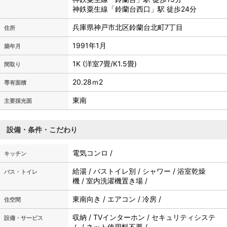
神鉄粟生線「鈴蘭台西口」駅 徒歩24分
兵庫県神戸市北区鈴蘭台北町7丁目
住所
1991年1月
築年月
1K (洋室7畳/K1.5畳)
間取り
20.28ｍ
2
専有面積
東南
主要採光面
設備・条件・こだわり
電気コンロ /
キッチン
給湯 / バストイレ別 / シャワー / 浴室乾燥
バス・トイレ
機 / 室内洗濯機置き場 /
東南向き / エアコン / 冷房 /
住空間
収納 / TVインターホン / セキュリティシステ
設備・サービス
ム / ネット使用料不要 /