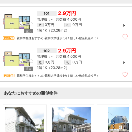
2.9万円
101
-
4,000円
0万円
0万円
敷
礼
1階
1K（20.28ｍ
2
）
親和学生様おすすめ♪親和大学徒歩3分！嬉しい敷金礼金０円♪
2.9万円
102
-
4,000円
0万円
0万円
敷
礼
1階
1K（20.28ｍ
2
）
親和学生様おすすめ♪親和大学徒歩3分！嬉しい敷金礼金０円♪
あなたにおすすめの類似物件