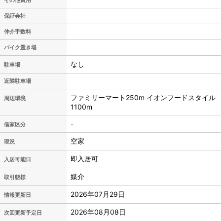
その他費用
保証会社
仲介手数料
バイク置き場
なし
駐車場
近隣駐車場
ファミリーマート250m イオンフードスタイル
周辺環境
1100m
-
借家区分
空家
現況
即入居可
入居可能日
媒介
取引態様
2026年07月29日
情報更新日
2026年08月08日
次回更新予定日